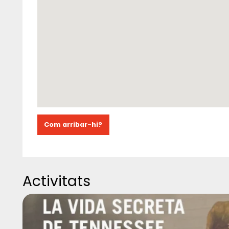
Com arribar-hi?
Activitats