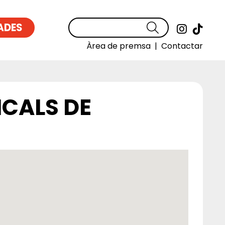
ADES
Cercar
Link a
Link
Àrea de premsa
|
Contactar
ICALS DE