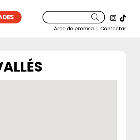
ADES
Cercar
Link a
Link
Àrea de premsa
|
Contactar
VALLÉS