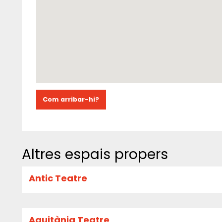
Com arribar-hi?
Altres espais propers
Antic Teatre
Aquitània Teatre