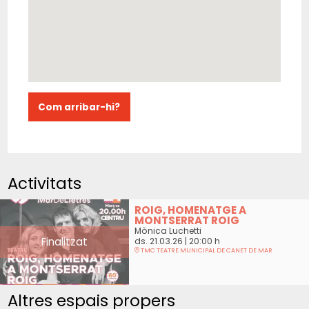
Com arribar-hi?
Activitats
ROIG, HOMENATGE A
MONTSERRAT ROIG
Mònica Luchetti
Finalitzat
ds. 21.03.26
|
20:00 h
TMC TEATRE MUNICIPAL DE CANET DE MAR
Altres espais propers