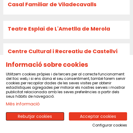
Casal Familiar de Viladecavalls
Teatre Esplai de L'Ametlla de Merola
Centre Cultural i Recreatiu de Castellví
de Rosanes
Informació sobre cookies
Utilitzem cookies pròpies i de tercers per al correcte funcionament
del lloc web, i si ens dona el seu consentiment, també farem servir
La Caldera
cookies per recopilar dades de les seves visites per obtenir
estadístiques agregades per millorar els nostres serveis i mostrar
publicitat relacionada amb les seves preferències a partir dels
seus hàbits de navegació.
Més informació
Sala El Sindicat de Balsareny
Rebutjar cookies
Acceptar cookies
Configurar cookies
CENTRE CULTURAL I RECREATIU DE PINEDA