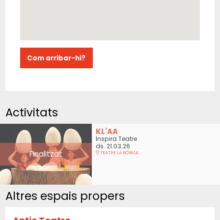
Com arribar-hi?
Activitats
KL'AA
Inspira Teatre
ds. 21.03.26
Finalitzat
TEATRE LA BÒBILA
Altres espais propers