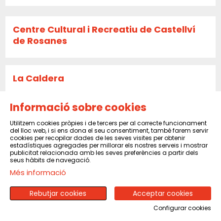
Centre Cultural i Recreatiu de Castellví
de Rosanes
La Caldera
Informació sobre cookies
Sala El Sindicat de Balsareny
Utilitzem cookies pròpies i de tercers per al correcte funcionament
del lloc web, i si ens dona el seu consentiment, també farem servir
cookies per recopilar dades de les seves visites per obtenir
estadístiques agregades per millorar els nostres serveis i mostrar
publicitat relacionada amb les seves preferències a partir dels
CENTRE CULTURAL I RECREATIU DE PINEDA
seus hàbits de navegació.
DE MAR
Més informació
Rebutjar cookies
Acceptar cookies
CENTRE MORAL I CULTURAL DEL POBLENOU
Configurar cookies