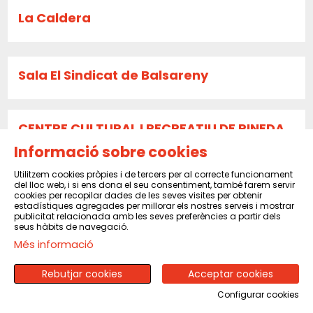
La Caldera
Sala El Sindicat de Balsareny
CENTRE CULTURAL I RECREATIU DE PINEDA
DE MAR
Informació sobre cookies
Utilitzem cookies pròpies i de tercers per al correcte funcionament
del lloc web, i si ens dona el seu consentiment, també farem servir
cookies per recopilar dades de les seves visites per obtenir
CENTRE MORAL I CULTURAL DEL POBLENOU
estadístiques agregades per millorar els nostres serveis i mostrar
publicitat relacionada amb les seves preferències a partir dels
seus hàbits de navegació.
Més informació
SOCIETAT CULTURAL LA VICENTINA SANT
VICENÇ DELS HORTS
Rebutjar cookies
Acceptar cookies
Configurar cookies