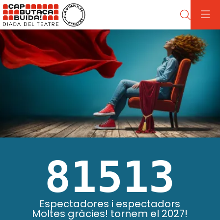
Cerca
Diapositiva 1 de 1
81513
Espectadores i espectadors
Moltes gràcies! tornem el 2027!