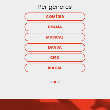
Per gèneres
COMÈDIA
DRAMA
MUSICAL
DANSA
CIRC
MÀGIA
Diapositiva 2 de 3