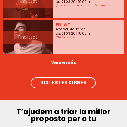
Finalitzat
ds. 21.03.26
|
19:00 h
TEATRE MUNICIPAL ATENEU D'IGUALADA
ELLIOT
Anabel Riquelme
ds. 21.03.26
|
18:00 h
Finalitzat
La Badabadoc
Veure més
TOTES LES OBRES
T’ajudem a triar la millor
proposta per a tu