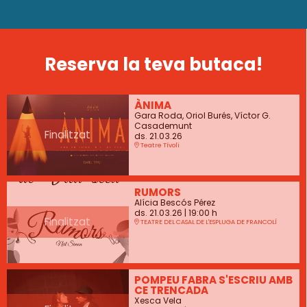
Reserva la teva butaca!
ÀNIMA
Gara Roda, Oriol Burés, Víctor G.
Casademunt
Finalitzat
ds. 21.03.26
Teatre Tívoli
RUMORS
Alícia Bescós Pérez
ds. 21.03.26
|
19:00 h
Finalitzat
TEATRE DEL CASAL DE L'ESPLUGA DE FRANCOLÍ
POMPEU FABRA S'ESCRIU AMB
CE TRENCADA
Xesca Vela