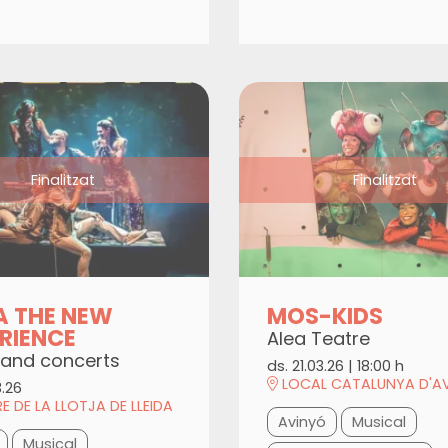
Finalitzat
Finalitzat
A THE NEW
MOS-KIDS
RIENCE
Alea Teatre
land concerts
ds. 21.03.26
|
18:00 h
LOCAL CATALUNYA D'A
3.26
E DE LA LLOTJA DE LLEIDA
Avinyó
Musical
Musical