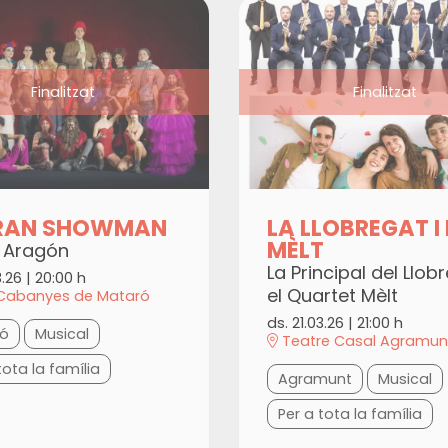
Finalitzat
Finalitzat
GRAN SHOWMAN
LA LLOBREGAT I 
MÈLT
 Aragón
La Principal del Llobr
3.26
|
20:00 h
el Quartet Mèlt
Cabanyes de Mataró
ds. 21.03.26
|
21:00 h
ró
Musical
Teatre Casal Agramun
tota la família
Agramunt
Musical
Per a tota la família