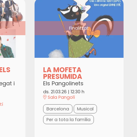
Finalitzat
ELS
LA MOFETA
PRESUMIDA
egat i
Els Pangolinets
ds. 21.03.26
|
12:30 h
Sala Pangolí
tí
Barcelona
Musical
Per a tota la família