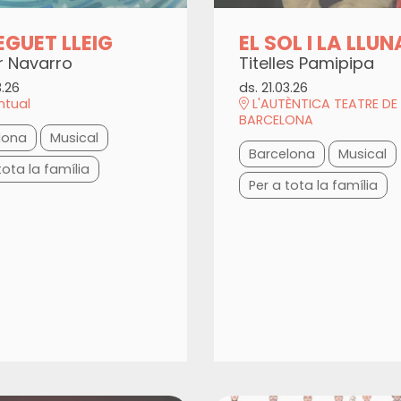
EGUET LLEIG
EL SOL I LA LLUN
r Navarro
Titelles Pamipipa
3.26
ds. 21.03.26
ntual
L'AUTÈNTICA TEATRE DE
BARCELONA
lona
Musical
Barcelona
Musical
tota la família
Per a tota la família