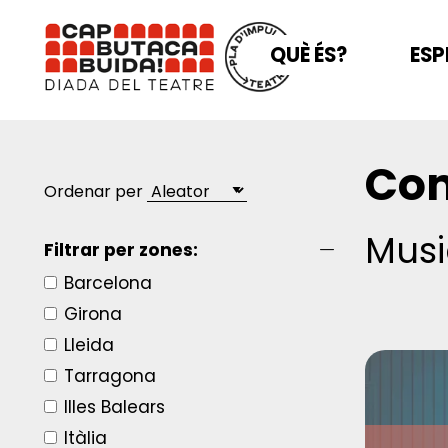
QUÈ ÉS?
ESP
Com
Ordenar per
Musi
Filtrar per zones:
Barcelona
Girona
Lleida
Tarragona
Illes Balears
Itàlia