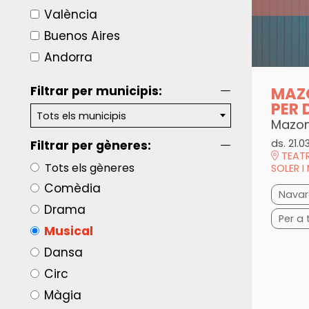
València
Buenos Aires
Andorra
MAZO
Filtrar per municipis:
PER 
Tots els municipis
Mazon
ds. 21.0
Filtrar per gèneres:
TEATR
Tots els gèneres
SOLER I
Comèdia
Navar
Drama
Per a 
Musical
Dansa
Circ
Màgia