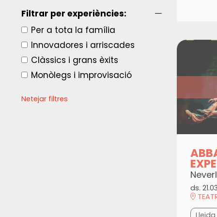
Filtrar per experiències:
Per a tota la família
Innovadores i arriscades
Clàssics i grans èxits
Monòlegs i improvisació
Netejar filtres
ABB
EXPE
Never
ds. 21.0
TEATR
Lleida