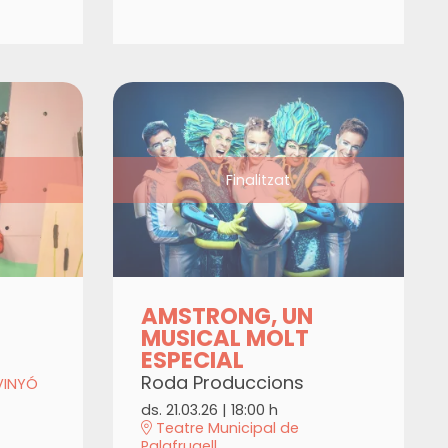
Finalitzat
AMSTRONG, UN
MUSICAL MOLT
ESPECIAL
Roda Produccions
VINYÓ
ds. 21.03.26
|
18:00 h
Teatre Municipal de
Palafrugell