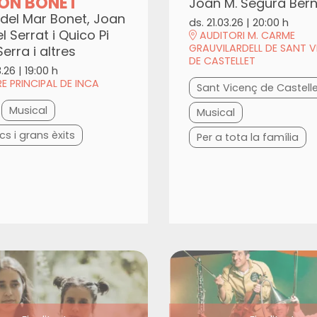
ON BONET
Joan M. Segura Ber
 del Mar Bonet, Joan
ds. 21.03.26
|
20:00 h
 Serrat i Quico Pi
AUDITORI M. CARME
GRAUVILARDELL DE SANT 
Serra i altres
DE CASTELLET
3.26
|
19:00 h
E PRINCIPAL DE INCA
Sant Vicenç de Castell
Musical
Musical
cs i grans èxits
Per a tota la família