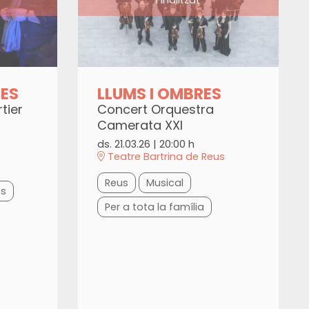
ES
LLUMS I OMBRES
tier
Concert Orquestra
Camerata XXI
ds. 21.03.26
|
20:00 h
Teatre Bartrina de Reus
Reus
Musical
es
Per a tota la família