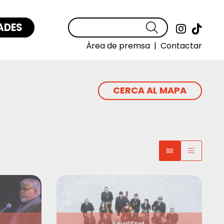
ADES
Cercar
Link a
Link
Àrea de premsa
|
Contactar
CERCA AL MAPA
Finalitzat