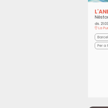
L'AN
Nésto
ds. 21.0
La Pu
Barce
Per a 