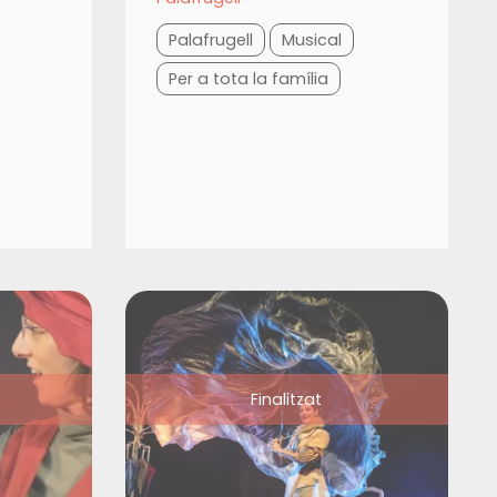
Palafrugell
Musical
Per a tota la família
Finalitzat