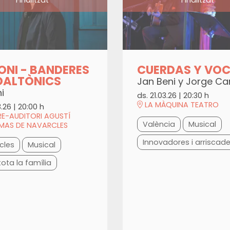
NI - BANDERES
CUERDAS Y VOC
DALTÒNICS
Jan Beni y Jorge Car
i
ds. 21.03.26
|
20:30 h
LA MÀQUINA TEATRO
3.26
|
20:00 h
E-AUDITORI AGUSTÍ
València
Musical
 MAS DE NAVARCLES
Innovadores i arriscad
cles
Musical
tota la família