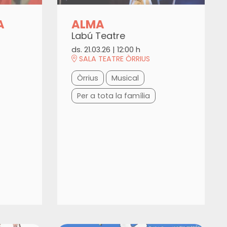
A
ALMA
Labú Teatre
ds. 21.03.26
|
12:00 h
SALA TEATRE ÒRRIUS
Òrrius
Musical
Per a tota la família