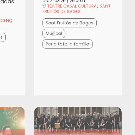
nadas
ds. 21.03.26
|
20:00 h
TEATRE CASAL CULTURAL SANT
FRUITÓS DE BAGES
VICENÇ
Sant Fruitós de Bages
Musical
et
Per a tota la família