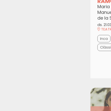
RAM
Maria
Manuel
de la 
ds. 21.0
TEATR
Inca
Clàssi