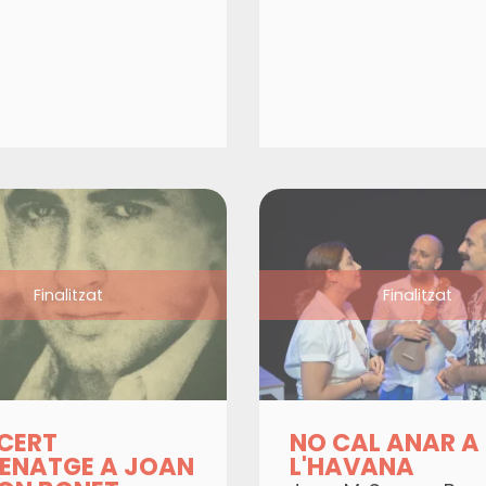
Finalitzat
Finalitzat
CERT
NO CAL ANAR A
ENATGE A JOAN
L'HAVANA