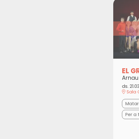
EL 
Arnau
ds. 21.0
Sala 
Mata
Per a 