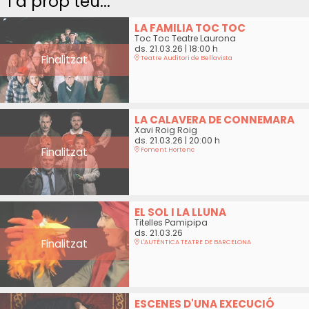
I a prop teu...
LA FAMILIA TOC TOC
Toc Toc Teatre Laurona
ds. 21.03.26
|
18:00 h
Finalitzat
Teatre Auditori de Bellavista
LA CALAVERA DE CONNEMARA
Xavi Roig Roig
ds. 21.03.26
|
20:00 h
Finalitzat
Foment Hortenc
EL SOL I LA LLUNA
Titelles Pamipipa
ds. 21.03.26
Finalitzat
L'AUTÈNTICA TEATRE DE BARCELONA
ESCENES D'UNA EXECUCIÓ