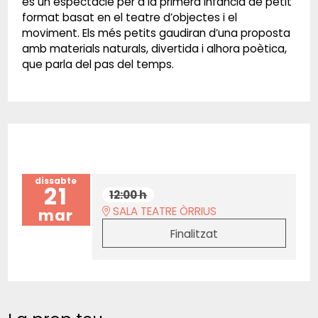
és un espectacle per a la primera infància de petit
format basat en el teatre d’objectes i el
moviment. Els més petits gaudiran d’una proposta
amb materials naturals, divertida i alhora poètica,
que parla del pas del temps.
dissabte
21
12:00 h
SALA TEATRE ÒRRIUS
mar
Finalitzat