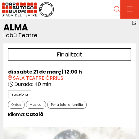
Cerca
C
ALMA
Labú Teatre
Finalitzat
dissabte 21 de març
|
12:00 h
SALA TEATRE ÒRRIUS
Durada:
40 min
Barcelona
Òrrius
Musical
Per a tota la família
Idioma:
Català