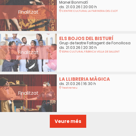
Manel Bonmatí
ds. 21.03.26
|
20:00 h
Finalitzat
CENTRE CULTURAL LA FARINERA DEL CLOT
ELS BOJOS DEL BISTURÍ
Grup de teatre Faltagent de Fonollosa
ds. 21.03.26
|
20:30 h
Finalitzat
ESPAI CULTURAL FÀBRICA VELLA DE SALLENT
LA LLIBRERIA MÀGICA
ds. 21.03.26
|
16:30 h
Teatreneu
Finalitzat
Veure més