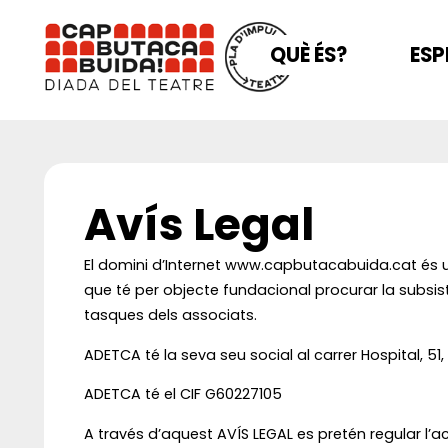
QUÈ ÉS?
ESP
Avís Legal
El domini d’Internet www.capbutacabuida.cat és
que té per objecte fundacional procurar la subsistè
tasques dels associats.
ADETCA té la seva seu social al carrer Hospital, 51
ADETCA té el CIF G60227105
A través d’aquest AVÍS LEGAL es pretén regular l’ac