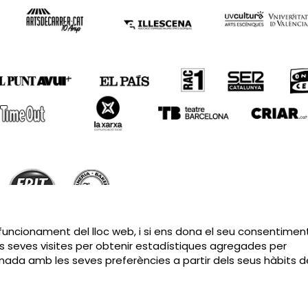
Sitemap
|
Avís Legal
|
Política de privacitat
|
Contactar
 funcionament del lloc web, i si ens dona el seu consentiment
s seves visites per obtenir estadístiques agregades per
cionada amb les seves preferències a partir dels seus hàbits d