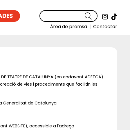
ADES
Cercar
Link a
Link
Àrea de premsa
|
Contactar
ES DE TEATRE DE CATALUNYA (en endavant ADETCA)
creació de vies i procediments que facilitin les
 la Generalitat de Catalunya.
avant WEBSITE), accessible a l’adreça