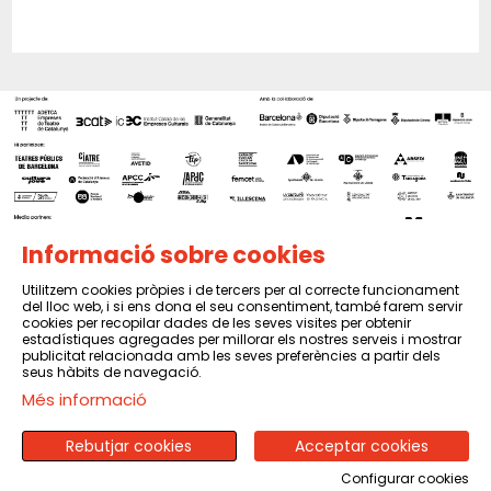
Informació sobre cookies
Utilitzem cookies pròpies i de tercers per al correcte funcionament
del lloc web, i si ens dona el seu consentiment, també farem servir
Sitemap
|
Avís Legal
|
Política de privacitat
|
Contactar
cookies per recopilar dades de les seves visites per obtenir
estadístiques agregades per millorar els nostres serveis i mostrar
publicitat relacionada amb les seves preferències a partir dels
seus hàbits de navegació.
Més informació
Rebutjar cookies
Acceptar cookies
Configurar cookies