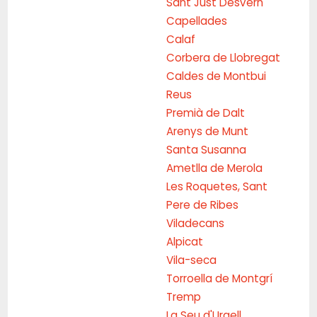
Sant Just Desvern
Capellades
Calaf
Corbera de Llobregat
Caldes de Montbui
Reus
Premià de Dalt
Arenys de Munt
Santa Susanna
Ametlla de Merola
Les Roquetes, Sant
Pere de Ribes
Viladecans
Alpicat
Vila-seca
Torroella de Montgrí
Tremp
La Seu d'Urgell