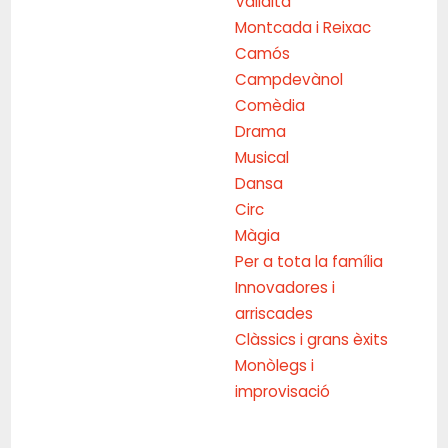
Vallalta
Montcada i Reixac
Camós
Campdevànol
Comèdia
Drama
Musical
Dansa
Circ
Màgia
Per a tota la família
Innovadores i
arriscades
Clàssics i grans èxits
Monòlegs i
improvisació