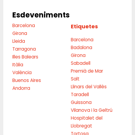
Esdeveniments
Barcelona
Etiquetes
Girona
Barcelona
Lleida
Badalona
Tarragona
Girona
Illes Balears
Sabadell
Itàlia
Premià de Mar
València
Salt
Buenos Aires
Llinars del Vallès
Andorra
Taradell
Guissona
Vilanova i la Geltrú
Hospitalet del
Llobregat
Tortosa