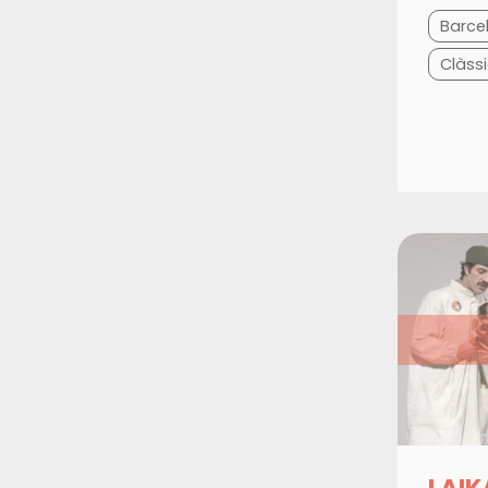
Barce
Clàssi
LAIK