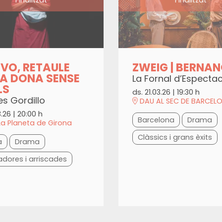
VO, RETAULE
ZWEIG | BERNA
A DONA SENSE
La Fornal d’Espectac
LS
ds. 21.03.26
|
19:30 h
es Gordillo
DAU AL SEC DE BARCEL
3.26
|
20:00 h
Barcelona
Drama
La Planeta de Girona
Clàssics i grans èxits
a
Drama
adores i arriscades