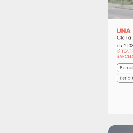
UNA 
Clara
ds. 21.0
TEATR
BARCE
Barce
Per a 