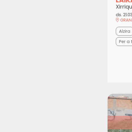
Xirriq
ds. 21.0
GRAN 
Alzira
Per a 