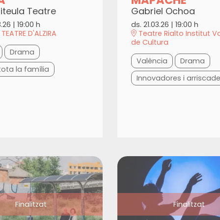
uiteula Teatre
Gabriel Ochoa
3.26
|
19:00 h
ds. 21.03.26
|
19:00 h
TEATRE D'ALZIRA
Teatre Rialto Institut V
de Cultura
Drama
València
Drama
tota la família
Innovadores i arriscad
Finalitzat
Finalitzat