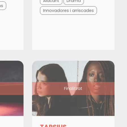
Alacant
Drama
ns
Innovadores i arriscades
Finalitzat
TARSIUS