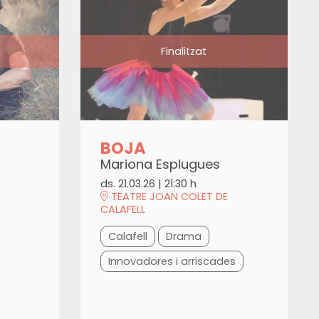
Finalitzat
BOJA
Mariona Esplugues
ds. 21.03.26
|
21:30 h
TEATRE JOAN COLET DE
CALAFELL
Calafell
Drama
Innovadores i arriscades