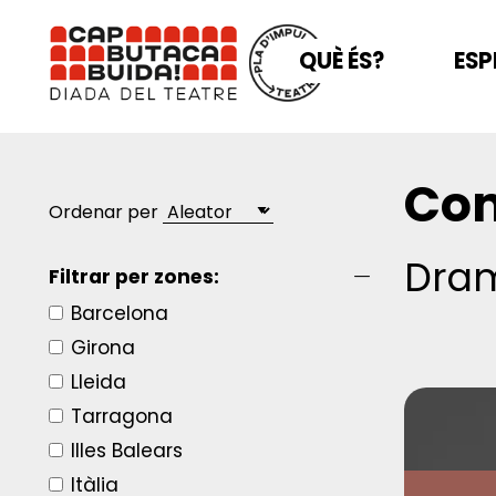
QUÈ ÉS?
ESP
Com
Ordenar per
Dra
Filtrar per zones:
Barcelona
Girona
Lleida
Tarragona
Illes Balears
Itàlia