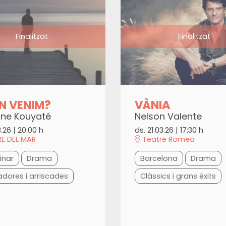
Finalitzat
Finalitzat
N VENIM?
VÀNIA
ne Kouyaté
Nelson Valente
3.26
|
20:00 h
ds. 21.03.26
|
17:30 h
E DEL MAR
Teatre Romea
inar
Drama
Barcelona
Drama
adores i arriscades
Clàssics i grans èxits