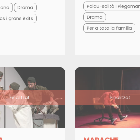
Palau-solità i Plegama
lona
Drama
Drama
cs i grans èxits
Per a tota la família
Finalitzat
Finalitzat
A
MAPACHE