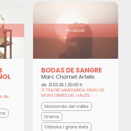
Finalitzat
BODAS DE SANGRE
B
ÑOL
Marc Chornet Artells
ds. 21.03.26
|
20:00 h
TEATRE MARGARIDA XIRGU DE
MONTORNÈS DEL VALLÈS
ys de
Montornès del Vallès
ma
Drama
Clàssics i grans èxits