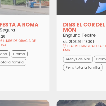
FESTA A ROMA
DINS EL COR DEL
MÓN
 Segura
Engruna Teatre
3.26
E LLIURE DE GRÀCIA DE
ds. 21.03.26
|
18:30 h
LONA
TEATRE PRINCIPAL D'ARE
MAR
lona
Drama
Arenys de Mar
Dram
tota la família
Per a tota la família