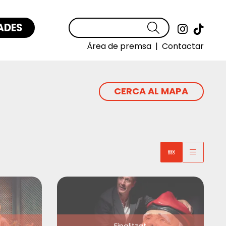
ADES
Cercar
Link a
Link
Àrea de premsa
|
Contactar
CERCA AL MAPA
Finalitzat