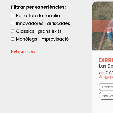
Filtrar per experiències:
Per a tota la família
Innovadores i arriscades
Clàssics i grans èxits
Monòlegs i improvisació
Netejar filtres
DIRR
Las Be
ds. 21.0
TEATR
Caste
Innov