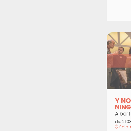
Y N
NIN
Alber
ds. 21.0
Sala 