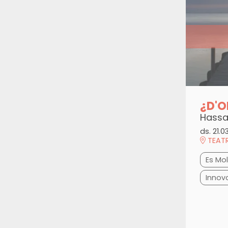
¿D'O
Hassa
ds. 21.0
TEATR
Es Mol
Innov