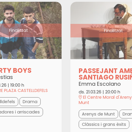
Finalitzat
Finalitzat
RTY BOYS
PASSEJANT AM
SANTIAGO RUSI
stias
Emma Escolano
3.26
|
19:00 h
E PLAZA CASTELLDEFELS
ds. 21.03.26
|
20:00 h
El Centre Moral d'Aren
lldefels
Drama
Munt
adores i arriscades
Arenys de Munt
Dra
Clàssics i grans èxits