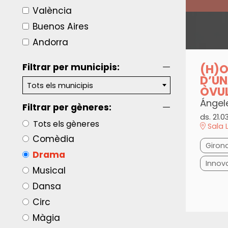
València
Buenos Aires
Andorra
(H)O
Filtrar per municipis:
D’UN
Tots els municipis
ÒVU
Ángel
Filtrar per gèneres:
ds. 21.0
Tots els gèneres
Sala 
Comèdia
Giron
Drama
Innov
Musical
Dansa
Circ
Màgia