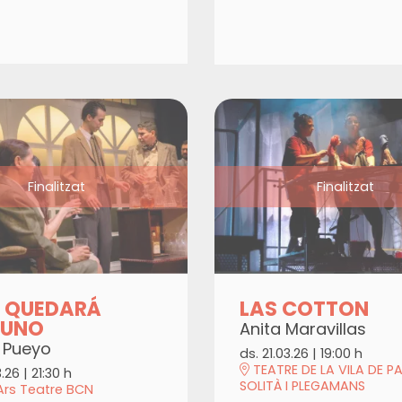
Finalitzat
Finalitzat
O QUEDARÁ
LAS COTTON
GUNO
Anita Maravillas
t Pueyo
ds. 21.03.26
|
19:00 h
TEATRE DE LA VILA DE P
3.26
|
21:30 h
SOLITÀ I PLEGAMANS
Ars Teatre BCN