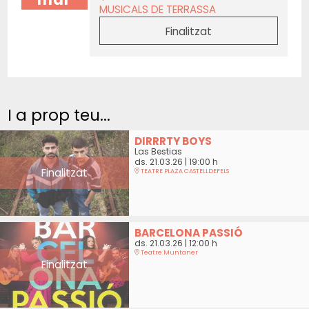
MUSICALS DE TERRASSA
Finalitzat
I a prop teu...
DIRRRTY BOYS
Las Bestias
ds. 21.03.26
|
19:00 h
Finalitzat
TEATRE PLAZA CASTELLDEFELS
BARCELONA PASSIÓ
ds. 21.03.26
|
12:00 h
Teatre Muntaner
Finalitzat