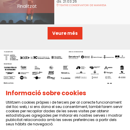
ds. 21.03.26
Finalitzat
TEATRE CONSERVATORI DE MANRESA
Veure més
Informació sobre cookies
Utilitzem cookies pròpies i de tercers per al correcte funcionament
del lloc web, i si ens dona el seu consentiment, també farem servir
Sitemap
|
Avís Legal
|
Política de privacitat
|
Contactar
cookies per recopilar dades de les seves visites per obtenir
estadístiques agregades per millorar els nostres serveis i mostrar
publicitat relacionada amb les seves preferències a partir dels
seus hàbits de navegació.