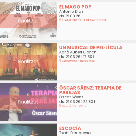
EL MAGO POP
Antonio Díaz
ds. 21.03.26
Finalitzat
TEATRE VICTÒRIA DE BARCELONA
UN MUSICAL DE PEL·LÍCULA
Adrià Aubert Blanch
ds. 21.03.26
|
17:30 h
Finalitzat
CaixaForum Barcelona
ÓSCAR SÁENZ: TERAPIA DE
PAREJAS
Óscar Sáenz
Finalitzat
ds. 21.03.26
|
22:30 h
Aquitània Teatre
ESCOCÍA
Txabi Franquesa