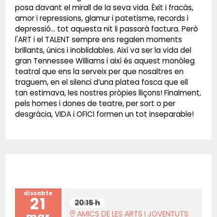
posa davant el mirall de la seva vida. Èxit i fracàs,
amor i repressions, glamur i patetisme, records i
depressió... tot aquesta nit li passarà factura. Però
l'ART i el TALENT sempre ens regalen moments
brillants, únics i inoblidables. Així va ser la vida del
gran Tennessee Williams i així és aquest monòleg
teatral que ens la serveix per que nosaltres en
traguem, en el silenci d’una platea fosca que ell
tan estimava, les nostres pròpies lliçons! Finalment,
pels homes i dones de teatre, per sort o per
desgràcia, VIDA i OFICI formen un tot inseparable!
dissabte
21
20:15 h
AMICS DE LES ARTS I JOVENTUTS
mar