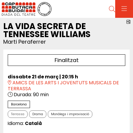
Cerca
C
LA VIDA SECRETA DE
TENNESSEE WILLIAMS
Marti Peraferrer
Finalitzat
dissabte 21 de març
|
20:15 h
AMICS DE LES ARTS I JOVENTUTS MUSICALS DE
TERRASSA
Durada:
90 min
Barcelona
Terrassa
Drama
Monòlegs i improvisació
Idioma:
Català