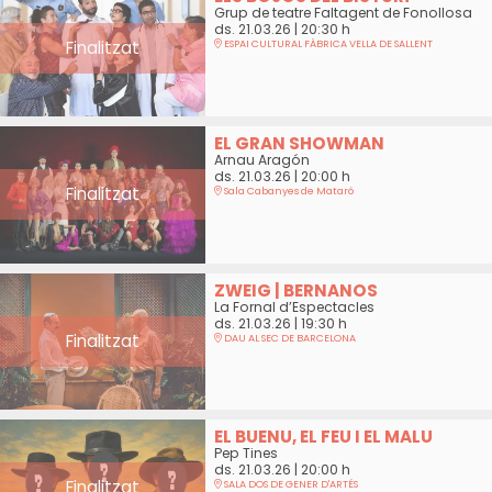
Grup de teatre Faltagent de Fonollosa
ds. 21.03.26
|
20:30 h
Finalitzat
ESPAI CULTURAL FÀBRICA VELLA DE SALLENT
EL GRAN SHOWMAN
Arnau Aragón
ds. 21.03.26
|
20:00 h
Finalitzat
Sala Cabanyes de Mataró
ZWEIG | BERNANOS
La Fornal d’Espectacles
ds. 21.03.26
|
19:30 h
Finalitzat
DAU AL SEC DE BARCELONA
EL BUENU, EL FEU I EL MALU
Pep Tines
ds. 21.03.26
|
20:00 h
Finalitzat
SALA DOS DE GENER D'ARTÉS