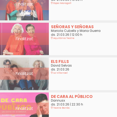
Finalitzat
Espai Maragall
SEÑORAS Y SEÑORAS
Mariola Cubells y Maria Guerra
ds. 21.03.26
|
12:00 h
Finalitzat
Aquitània Teatre
ELS FILLS
David Selvas
ds. 21.03.26
Finalitzat
La Villarroel
DE CARA AL PÚBLICO
Dannusx
ds. 21.03.26
|
22:30 h
Finalitzat
Teatre Borràs