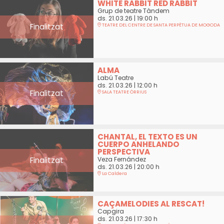
WHITE RABBIT RED RABBIT
Grup de teatre Tàndem
ds. 21.03.26
|
19:00 h
Finalitzat
TEATRE DEL CENTRE DE SANTA PERPÈTUA DE MOGODA
ALMA
Labú Teatre
ds. 21.03.26
|
12:00 h
Finalitzat
SALA TEATRE ÒRRIUS
CHANTAL, EL TEXTO ES UN
CUERPO ANHELANDO
PERSPECTIVA
Finalitzat
Veza Fernández
ds. 21.03.26
|
20:00 h
La Caldera
CAÇAMELODIES AL RESCAT!
Capgira
ds. 21.03.26
|
17:30 h