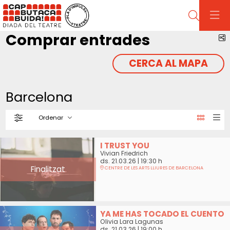
Cerca
Comprar entrades
C
CERCA AL MAPA
Barcelona
Ordenar
Filtrar
Ordenar per
I TRUST YOU
Vivian Friedrich
ds. 21.03.26
|
19:30 h
Finalitzat
CENTRE DE LES ARTS LLIURES DE BARCELONA
YA ME HAS TOCADO EL CUENTO
Olivia Lara Lagunas
ds. 21.03.26
|
19:00 h