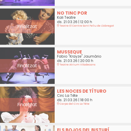
NO TINC POR
Kali Teatre
ds. 21.03.26
|
12:00 h
Finalitzat
Teatre El Centre Sant Feliu de Llobregat
MUSSEQUE
Fabio "Krayze" Jaumàrio
ds. 21.03.26
|
20:00 h
Finalitzat
Teatre Atrium Viladecans
LES NOCES DE TÍTURO
Circ La Tête
ds. 21.03.26
|
18:00 h
Finalitzat
Carpa del Circ La Tête
ELS BOJOS DEL BISTURÍ