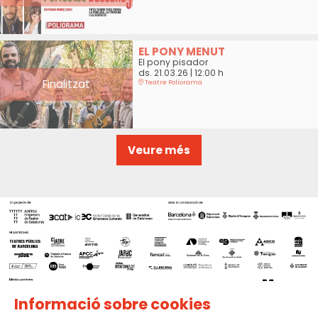
EL PONY MENUT
El pony pisador
ds. 21.03.26
|
12:00 h
Finalitzat
Teatre Poliorama
Veure més
Informació sobre cookies