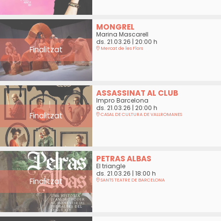
MONGREL
Marina Mascarell
ds. 21.03.26
|
20:00 h
Finalitzat
Mercat de les Flors
ASSASSINAT AL CLUB
Impro Barcelona
ds. 21.03.26
|
20:00 h
Finalitzat
CASAL DE CULTURA DE VALLROMANES
PETRAS ALBAS
El triangle
ds. 21.03.26
|
18:00 h
Finalitzat
SANTS TEATRE DE BARCELONA