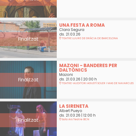
UNA FESTA A ROMA
Clara Segura
ds. 21.03.26
Finalitzat
TEATRE LLIURE DE GRÀCIA DE BARCELONA
MAZONI - BANDERES PER
DALTÒNICS
Mazoni
Finalitzat
ds. 21.03.26
|
20:00 h
TEATRE-AUDITORI AGUSTÍ SOLER I MAS DE NAVARCLES
LA SIRENETA
Albert Pueyo
ds. 21.03.26
|
12:00 h
Finalitzat
Sala Ars Teatre BCN