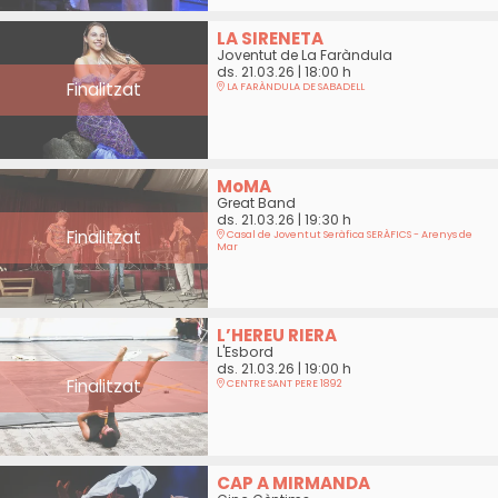
LA SIRENETA
Joventut de La Faràndula
ds. 21.03.26
|
18:00 h
Finalitzat
LA FARÀNDULA DE SABADELL
MoMA
Great Band
ds. 21.03.26
|
19:30 h
Finalitzat
Casal de Joventut Seràfica SERÀFICS - Arenys de
Mar
L’HEREU RIERA
L'Esbord
ds. 21.03.26
|
19:00 h
Finalitzat
CENTRE SANT PERE 1892
CAP A MIRMANDA