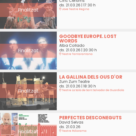
Cinc Cèntims
ds. 21.03.26
|
17:30 h
Finalitzat
Jove Teatre Regina
GOODBYE EUROPE. LOST
WORDS
Alba Collado
Finalitzat
ds. 21.03.26
|
20:30 h
Teatre Tantarantana
LA GALLINA DELS OUS D'OR
Zum Zum Teatre
ds. 21.03.26
|
18:30 h
Finalitzat
Teatre La Sala de Sant Salvador de Guardiola
PERFECTES DESCONEGUTS
David Selvas
ds. 21.03.26
Finalitzat
Teatre Poliorama