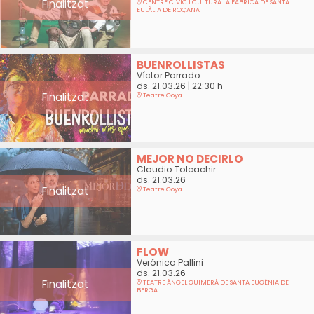
Finalitzat
CENTRE CÍVIC I CULTURA LA FÀBRICA DE SANTA
EULÀLIA DE ROÇANA
BUENROLLISTAS
Víctor Parrado
ds. 21.03.26
|
22:30 h
Finalitzat
Teatre Goya
MEJOR NO DECIRLO
Claudio Tolcachir
ds. 21.03.26
Finalitzat
Teatre Goya
FLOW
Verónica Pallini
ds. 21.03.26
Finalitzat
TEATRE ÀNGEL GUIMERÀ DE SANTA EUGÈNIA DE
BERGA