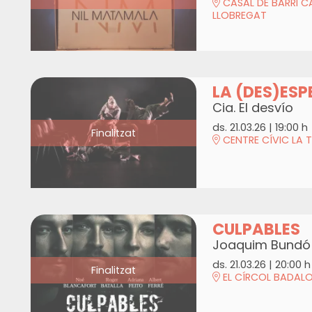
CASAL DE BARRI C
LLOBREGAT
LA (DES)ESP
Cia. El desvío
ds. 21.03.26
|
19:00 h
Finalitzat
CENTRE CÍVIC LA 
CULPABLES
Joaquim Bundó
ds. 21.03.26
|
20:00 h
Finalitzat
EL CÍRCOL BADAL