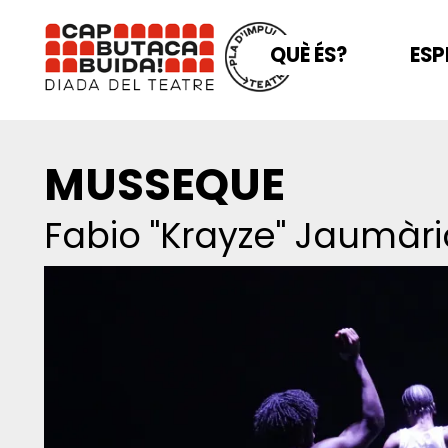
QUÈ ÉS?
ESP
MUSSEQUE
Fabio "Krayze" Jaumàri