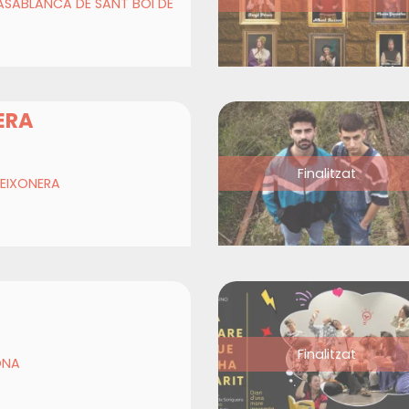
ASABLANCA DE SANT BOI DE
ERA
Finalitzat
TEIXONERA
Finalitzat
ONA