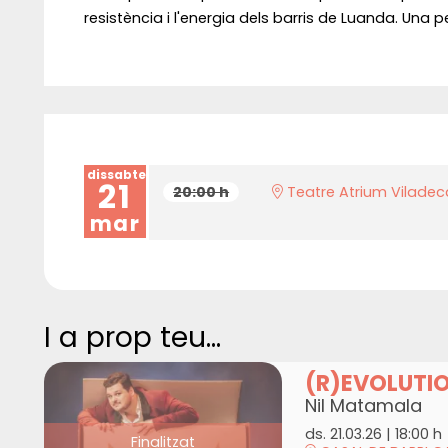
resistència i l'energia dels barris de Luanda. Una
dissabte
21
20:00 h
Teatre Atrium Vilade
mar
I a prop teu...
(R)EVOLUTI
Nil Matamala
ds. 21.03.26
|
18:00 h
Finalitzat