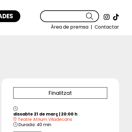
ADES
Cercar
Link a
Link
Àrea de premsa
|
Contactar
Finalitzat
dissabte 21 de març
|
20:00 h
Teatre Atrium Viladecans
Durada:
40 min