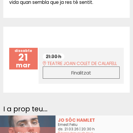
vida quan sembla que ja res té sentit.
dissabte
21
21:30 h
TEATRE JOAN COLET DE CALAFELL
mar
Finalitzat
I a prop teu...
JO SÓC HAMLET
Ernest Feliu
ds. 21.03.26
|
20:30 h
Teatre Fortuny de Reus