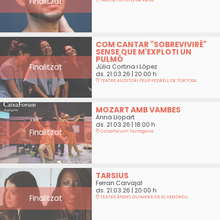
Finalitzat
COM CANTAR "SOBREVIVIRÉ"
SENSE QUE M'EXPLOTI UN
PULMÓ
Finalitzat
Júlia Cortina i López
ds. 21.03.26
|
20:00 h
TEATRE AUDITORI FELIP PEDRELL DE TORTOSA
MOZART AMB VAMBES
Anna Llopart
ds. 21.03.26
|
18:00 h
Finalitzat
CaixaForum Tarragona
TARSIUS
Ferran Carvajal
ds. 21.03.26
|
20:00 h
Finalitzat
TEATRE ÀNGEL GUIMERÀ DE EL VENDRELL