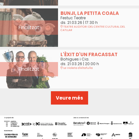
BUNJI, LA PETITA COALA
Festuc Teatre
ds. 21.03.26
|
17:30 h
Finalitzat
TEATRE AUDITORI DEL CENTRE CULTURAL DEL
CATLLAR
L'ÈXIT D'UN FRACASSAT
Bohigues i Cia.
ds. 21.03.26
|
20:00 h
Finalitzat
La Violeta d'Altafulla
Veure més