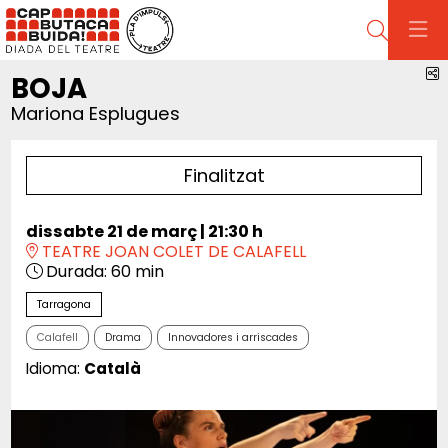
Cerca
C
BOJA
Mariona Esplugues
Finalitzat
dissabte 21 de març
|
21:30 h
TEATRE JOAN COLET DE CALAFELL
Durada:
60 min
Tarragona
Calafell
Drama
Innovadores i arriscades
Idioma:
Català