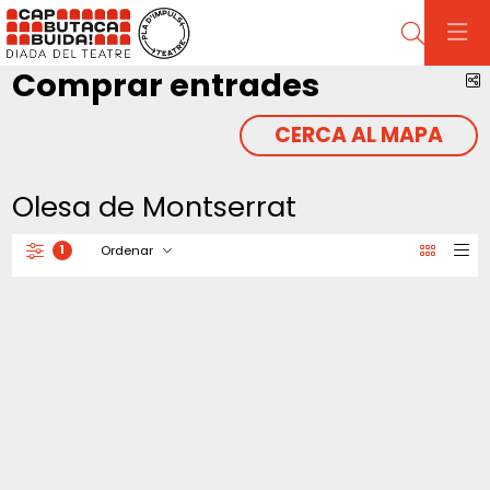
Cerca
Comprar entrades
C
CERCA AL MAPA
Olesa de Montserrat
Ordenar
1
Filtrar
Ordenar per