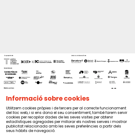
Informació sobre cookies
Utilitzem cookies pròpies i de tercers per al correcte funcionament
del lloc web, i si ens dona el seu consentiment, també farem servir
Sitemap
|
Avís Legal
|
Política de privacitat
|
Contactar
cookies per recopilar dades de les seves visites per obtenir
estadístiques agregades per millorar els nostres serveis i mostrar
publicitat relacionada amb les seves preferències a partir dels
seus hàbits de navegació.