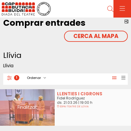
Cerca
Comprar entrades
C
CERCA AL MAPA
Llívia
Llívia
Ordenar
1
Filtrar
Ordenar per
LLENTIES I CIGRONS
Fidel Rodríguez
ds. 21.03.26
|
19:00 h
Finalitzat
ESPAI TEATRE DE LLÍVIA