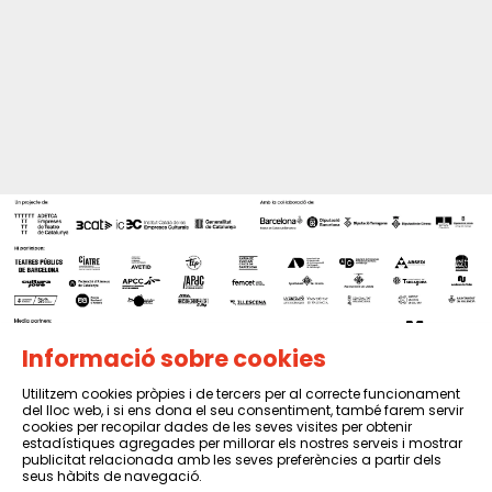
Informació sobre cookies
Utilitzem cookies pròpies i de tercers per al correcte funcionament
del lloc web, i si ens dona el seu consentiment, també farem servir
Sitemap
|
Avís Legal
|
Política de privacitat
|
Contactar
cookies per recopilar dades de les seves visites per obtenir
estadístiques agregades per millorar els nostres serveis i mostrar
publicitat relacionada amb les seves preferències a partir dels
seus hàbits de navegació.