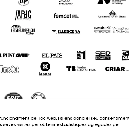
Sitemap
|
Avís Legal
|
Política de privacitat
|
Contactar
 funcionament del lloc web, i si ens dona el seu consentiment
s seves visites per obtenir estadístiques agregades per