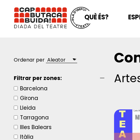
QUÈ ÉS?
ESP
Com
Ordenar per
Arte
Filtrar per zones:
Barcelona
Girona
Lleida
Tarragona
Illes Balears
Itàlia