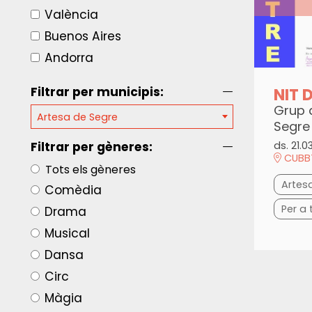
València
Buenos Aires
Andorra
NIT 
Filtrar per municipis:
Grup 
Artesa de Segre
Segre
Filtrar per gèneres:
ds. 21.0
CUBBT
Tots els gèneres
Artes
Comèdia
Per a 
Drama
Musical
Dansa
Circ
Màgia