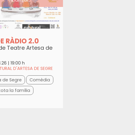
DE RÀDIO 2.0
de Teatre Artesa de
3.26
|
19:00 h
URAL D'ARTESA DE SEGRE
a de Segre
Comèdia
tota la família