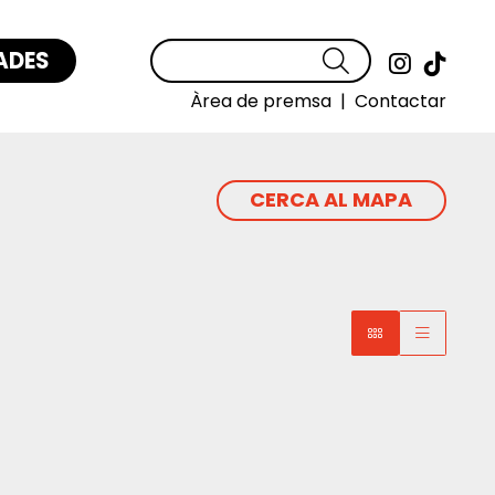
ADES
Cercar
Link a
Link
Àrea de premsa
|
Contactar
CERCA AL MAPA