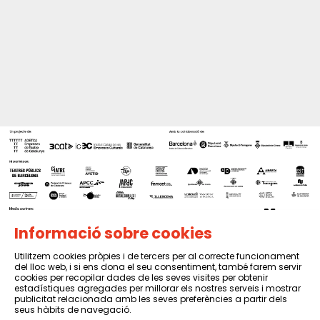
Informació sobre cookies
Utilitzem cookies pròpies i de tercers per al correcte funcionament
del lloc web, i si ens dona el seu consentiment, també farem servir
Sitemap
|
Avís Legal
|
Política de privacitat
|
Contactar
cookies per recopilar dades de les seves visites per obtenir
estadístiques agregades per millorar els nostres serveis i mostrar
publicitat relacionada amb les seves preferències a partir dels
seus hàbits de navegació.