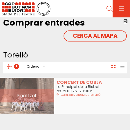
Cerca
Comprar entrades
C
CERCA AL MAPA
Torelló
Ordenar
1
Filtrar
Ordenar per
CONCERT DE COBLA
La Principal de la Bisbal
ds. 21.03.26
|
20:00 h
Finalitzat
TEATRE CIRVIANUM DE TORELLÓ