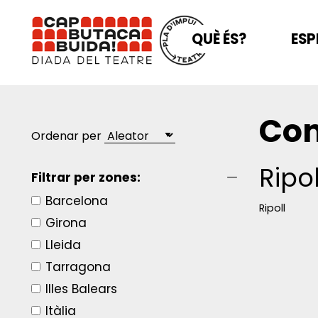
QUÈ ÉS?
ESP
Com
Ordenar per
Ripol
Filtrar per zones:
Barcelona
Ripoll
Girona
Lleida
Tarragona
Illes Balears
Itàlia