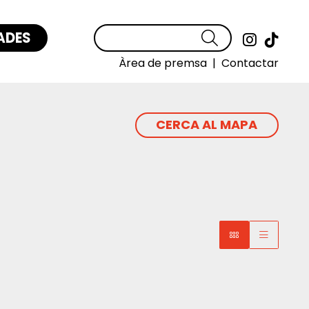
ADES
Cercar
Link a
Link
Àrea de premsa
|
Contactar
CERCA AL MAPA