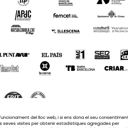
Sitemap
|
Avís Legal
|
Política de privacitat
|
Contactar
 funcionament del lloc web, i si ens dona el seu consentiment
s seves visites per obtenir estadístiques agregades per