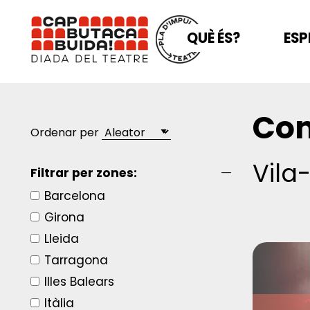
QUÈ ÉS?
ESP
Com
Ordenar per
Vila
Filtrar per zones:
Barcelona
Girona
Lleida
Tarragona
Illes Balears
Itàlia