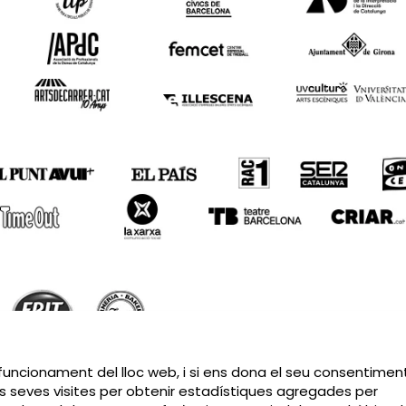
Sitemap
|
Avís Legal
|
Política de privacitat
|
Contactar
 funcionament del lloc web, i si ens dona el seu consentiment
s seves visites per obtenir estadístiques agregades per