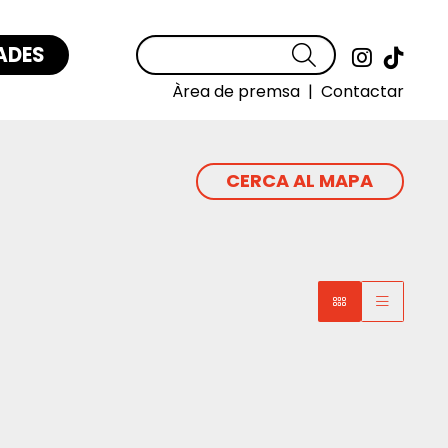
ADES
Cercar
Link a
Link
Àrea de premsa
|
Contactar
CERCA AL MAPA