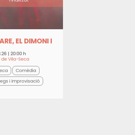
ARE, EL DIMONI I
3.26
|
20:00 h
r de Vila-Seca
seca
Comèdia
egs i improvisació