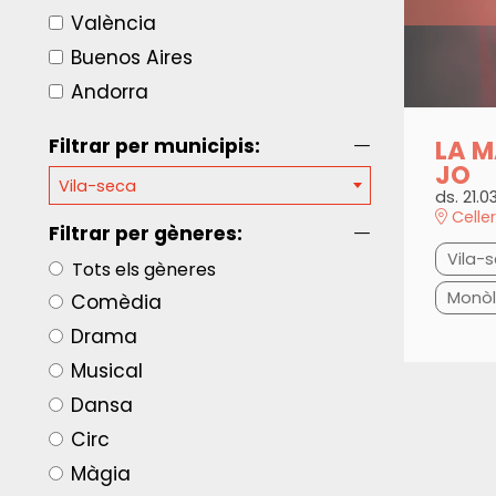
València
Buenos Aires
Andorra
LA M
Filtrar per municipis:
JO
Vila-seca
ds. 21.0
Celle
Filtrar per gèneres:
Vila-
Tots els gèneres
Monòl
Comèdia
Drama
Musical
Dansa
Circ
Màgia