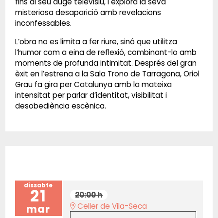
fins al seu auge televisiu, i explora la seva
misteriosa desaparició amb revelacions
inconfessables.
L’obra no es limita a fer riure, sinó que utilitza
l’humor com a eina de reflexió, combinant-lo amb
moments de profunda intimitat. Després del gran
èxit en l’estrena a la Sala Trono de Tarragona, Oriol
Grau fa gira per Catalunya amb la mateixa
intensitat per parlar d’identitat, visibilitat i
desobediència escènica.
dissabte
21
20:00 h
Celler de Vila-Seca
mar