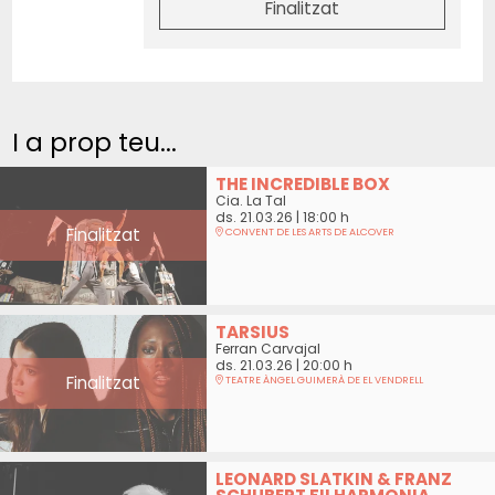
Finalitzat
I a prop teu...
THE INCREDIBLE BOX
Cia. La Tal
ds. 21.03.26
|
18:00 h
Finalitzat
CONVENT DE LES ARTS DE ALCOVER
TARSIUS
Ferran Carvajal
ds. 21.03.26
|
20:00 h
Finalitzat
TEATRE ÀNGEL GUIMERÀ DE EL VENDRELL
LEONARD SLATKIN & FRANZ