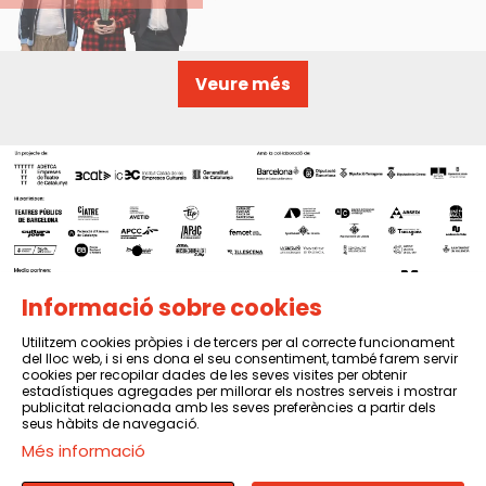
Veure més
Informació sobre cookies
Utilitzem cookies pròpies i de tercers per al correcte funcionament
del lloc web, i si ens dona el seu consentiment, també farem servir
Sitemap
|
Avís Legal
|
Política de privacitat
|
Contactar
cookies per recopilar dades de les seves visites per obtenir
estadístiques agregades per millorar els nostres serveis i mostrar
publicitat relacionada amb les seves preferències a partir dels
seus hàbits de navegació.
Més informació