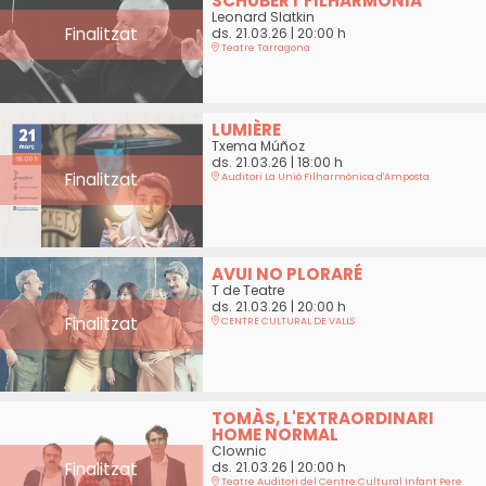
SCHUBERT FILHARMONIA
Leonard Slatkin
Finalitzat
ds. 21.03.26
|
20:00 h
Teatre Tarragona
LUMIÈRE
Txema Múñoz
ds. 21.03.26
|
18:00 h
Finalitzat
Auditori La Unió Filharmònica d'Amposta
AVUI NO PLORARÉ
T de Teatre
ds. 21.03.26
|
20:00 h
Finalitzat
CENTRE CULTURAL DE VALLS
TOMÀS, L'EXTRAORDINARI
HOME NORMAL
Clownic
Finalitzat
ds. 21.03.26
|
20:00 h
Teatre Auditori del Centre Cultural Infant Pere