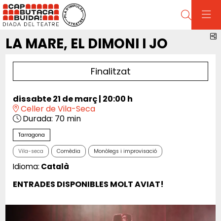
Cerca
C
LA MARE, EL DIMONI I JO
Finalitzat
dissabte 21 de març
|
20:00 h
Celler de Vila-Seca
Durada:
70 min
Tarragona
Vila-seca
Comèdia
Monòlegs i improvisació
Idioma:
Català
ENTRADES DISPONIBLES MOLT AVIAT!