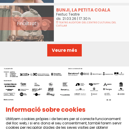
BUNJI, LA PETITA COALA
Festuc Teatre
ds. 21.03.26
|
17:30 h
Finalitzat
TEATRE AUDITORI DEL CENTRE CULTURAL DEL
CATLLAR
Veure més
Informació sobre cookies
Utilitzem cookies pròpies i de tercers per al correcte funcionament
del lloc web, i si ens dona el seu consentiment, també farem servir
Sitemap
|
Avís Legal
|
Política de privacitat
|
Contactar
cookies per recopilar dades de les seves visites per obtenir