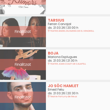
TARSIUS
Ferran Carvajal
ds. 21.03.26
|
20:00 h
Finalitzat
TEATRE ÀNGEL GUIMERÀ DE EL VENDRELL
BOJA
Mariona Esplugues
ds. 21.03.26
|
21:30 h
Finalitzat
TEATRE JOAN COLET DE CALAFELL
JO SÓC HAMLET
Ernest Feliu
ds. 21.03.26
|
20:30 h
Finalitzat
Teatre Fortuny de Reus