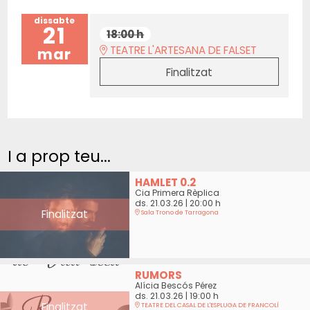
dissabte
21
18:00 h
TEATRE L'ARTESANA DE FALSET
mar
Finalitzat
I a prop teu...
HAMLET 0.2
Cia Primera Rèplica
ds. 21.03.26
|
20:00 h
Finalitzat
Sala Trono de Tarragona
RUMORS
Alícia Bescós Pérez
ds. 21.03.26
|
19:00 h
Finalitzat
TEATRE DEL CASAL DE L'ESPLUGA DE FRANCOLÍ