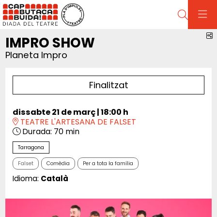
Cerca
C
IMPRO SHOW
Planeta Impro
Finalitzat
dissabte 21 de març
|
18:00 h
TEATRE L'ARTESANA DE FALSET
Durada:
70 min
Tarragona
Falset
Comèdia
Per a tota la família
Idioma:
Català