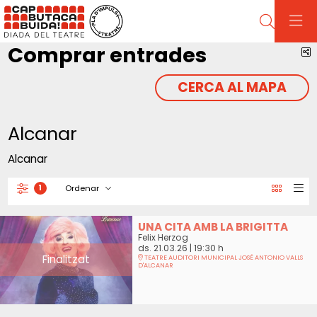
Cerca
Comprar entrades
C
CERCA AL MAPA
Alcanar
Alcanar
Ordenar
1
Filtrar
Ordenar per
UNA CITA AMB LA BRIGITTA
Felix Herzog
ds. 21.03.26
|
19:30 h
Finalitzat
TEATRE AUDITORI MUNICIPAL JOSÉ ANTONIO VALLS
D'ALCANAR