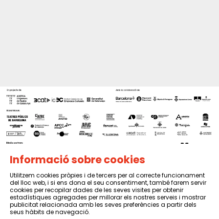
Informació sobre cookies
Utilitzem cookies pròpies i de tercers per al correcte funcionament
del lloc web, i si ens dona el seu consentiment, també farem servir
Sitemap
|
Avís Legal
|
Política de privacitat
|
Contactar
cookies per recopilar dades de les seves visites per obtenir
estadístiques agregades per millorar els nostres serveis i mostrar
publicitat relacionada amb les seves preferències a partir dels
seus hàbits de navegació.