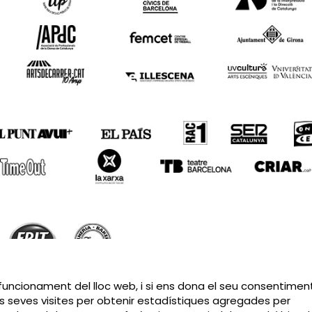
Sitemap
|
Avís Legal
|
Política de privacitat
|
Contactar
 funcionament del lloc web, i si ens dona el seu consentiment
s seves visites per obtenir estadístiques agregades per