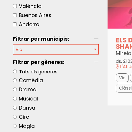
València
Buenos Aires
Andorra
ELS 
Filtrar per municipis:
SHA
Vic
Mireia
ds. 21.0
Filtrar per gèneres:
L'Atl
Tots els gèneres
Vic
Comèdia
Clàssi
Drama
Musical
Dansa
Circ
Màgia