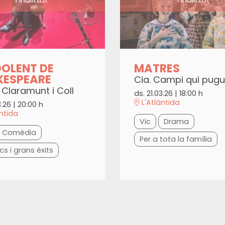
DOLENT DE
MATRES
KESPEARE
Cia. Campi qui pugu
 Claramunt i Coll
ds. 21.03.26
|
18:00 h
L'Atlàntida
3.26
|
20:00 h
àntida
Vic
Drama
Comèdia
Per a tota la família
cs i grans èxits