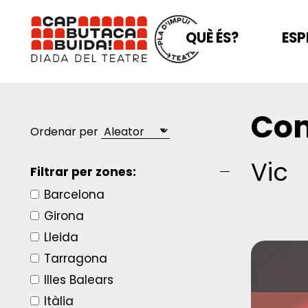
QUÈ ÉS?
ESP
Com
Ordenar per
Vic
Filtrar per zones:
Barcelona
Girona
Lleida
Tarragona
Illes Balears
Itàlia