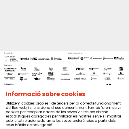
Informació sobre cookies
Utilitzem cookies pròpies i de tercers per al correcte funcionament
del lloc web, i si ens dona el seu consentiment, també farem servir
Sitemap
|
Avís Legal
|
Política de privacitat
|
Contactar
cookies per recopilar dades de les seves visites per obtenir
estadístiques agregades per millorar els nostres serveis i mostrar
publicitat relacionada amb les seves preferències a partir dels
seus hàbits de navegació.