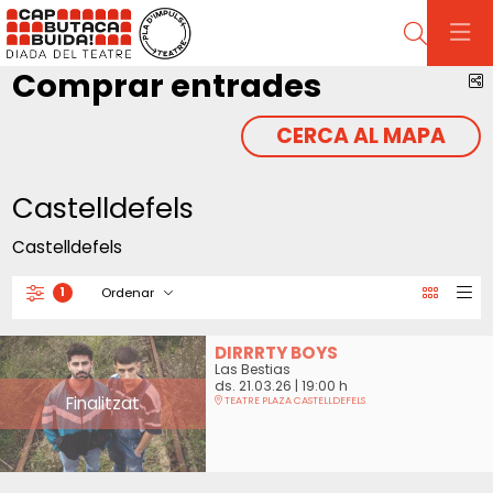
Cerca
Comprar entrades
C
CERCA AL MAPA
Castelldefels
Castelldefels
Ordenar
1
Filtrar
Ordenar per
DIRRRTY BOYS
Las Bestias
ds. 21.03.26
|
19:00 h
Finalitzat
TEATRE PLAZA CASTELLDEFELS