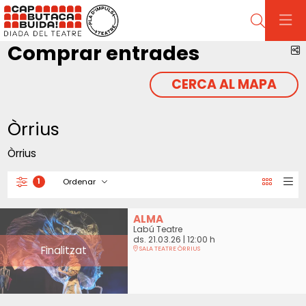
Cerca
Comprar entrades
C
CERCA AL MAPA
Òrrius
Òrrius
Ordenar
1
Filtrar
Ordenar per
ALMA
Labú Teatre
ds. 21.03.26
|
12:00 h
Finalitzat
SALA TEATRE ÒRRIUS