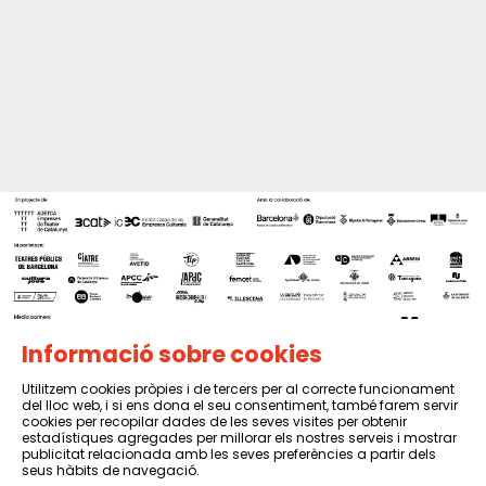
Informació sobre cookies
Utilitzem cookies pròpies i de tercers per al correcte funcionament
del lloc web, i si ens dona el seu consentiment, també farem servir
Sitemap
|
Avís Legal
|
Política de privacitat
|
Contactar
cookies per recopilar dades de les seves visites per obtenir
estadístiques agregades per millorar els nostres serveis i mostrar
publicitat relacionada amb les seves preferències a partir dels
seus hàbits de navegació.