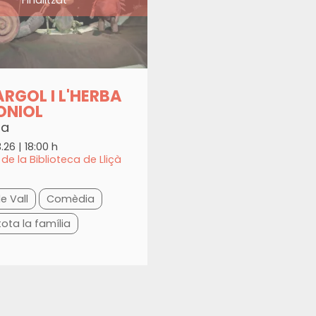
ARGOL I L'HERBA
ONIOL
ta
3.26
|
18:00 h
de la Biblioteca de Lliçà
de Vall
Comèdia
tota la família