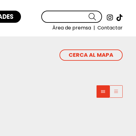
ADES
Cercar
Link a
Link
Àrea de premsa
|
Contactar
CERCA AL MAPA