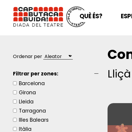
QUÈ ÉS?
ESP
Com
Ordenar per
Lliçà
Filtrar per zones:
Barcelona
Girona
Lleida
Tarragona
Illes Balears
Itàlia