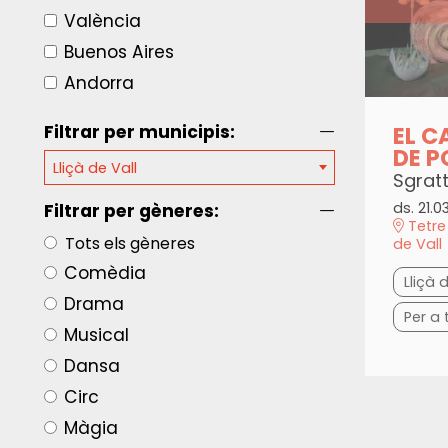
València
Buenos Aires
Andorra
EL C
Filtrar per municipis:
DE P
Lliçà de Vall
Sgrat
ds. 21.0
Filtrar per gèneres:
Tetre 
Tots els gèneres
de Vall
Comèdia
Lliçà 
Drama
Per a 
Musical
Dansa
Circ
Màgia