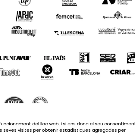
Sitemap
|
Avís Legal
|
Política de privacitat
|
Contactar
 funcionament del lloc web, i si ens dona el seu consentiment
s seves visites per obtenir estadístiques agregades per