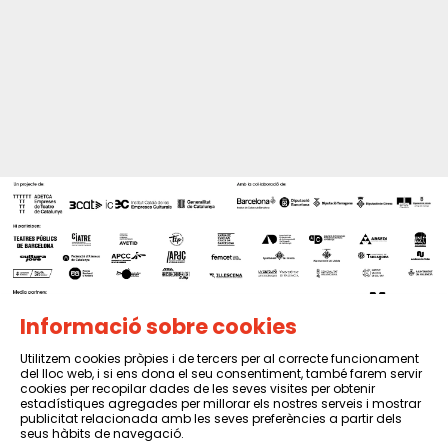
Informació sobre cookies
Utilitzem cookies pròpies i de tercers per al correcte funcionament
del lloc web, i si ens dona el seu consentiment, també farem servir
Sitemap
|
Avís Legal
|
Política de privacitat
|
Contactar
cookies per recopilar dades de les seves visites per obtenir
estadístiques agregades per millorar els nostres serveis i mostrar
publicitat relacionada amb les seves preferències a partir dels
seus hàbits de navegació.