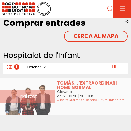
Cerca
Comprar entrades
C
CERCA AL MAPA
Hospitalet de l'Infant
Ordenar
1
Filtrar
Ordenar per
TOMÀS, L'EXTRAORDINARI
HOME NORMAL
Clownic
Finalitzat
ds. 21.03.26
|
20:00 h
Teatre Auditori del Centre Cultural Infant Pere