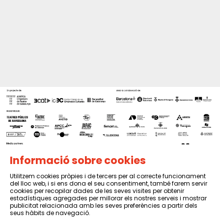
Informació sobre cookies
Utilitzem cookies pròpies i de tercers per al correcte funcionament
del lloc web, i si ens dona el seu consentiment, també farem servir
Sitemap
|
Avís Legal
|
Política de privacitat
|
Contactar
cookies per recopilar dades de les seves visites per obtenir
estadístiques agregades per millorar els nostres serveis i mostrar
publicitat relacionada amb les seves preferències a partir dels
seus hàbits de navegació.