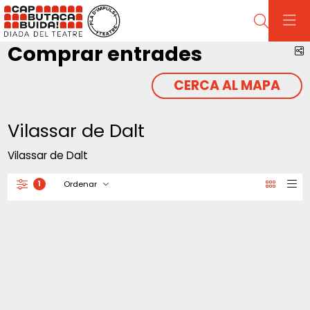
Cerca
Comprar entrades
C
CERCA AL MAPA
Vilassar de Dalt
Vilassar de Dalt
Ordenar
1
Filtrar
Ordenar per