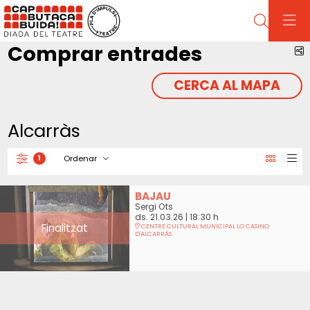
Cerca
Comprar entrades
C
CERCA AL MAPA
Alcarràs
Ordenar
1
Filtrar
Ordenar per
BAJAU
Sergi Ots
ds. 21.03.26
|
18:30 h
Finalitzat
CENTRE CULTURAL MUNICIPAL LO CASINO
D'ALCARRÀS