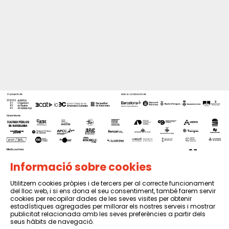
Informació sobre cookies
Utilitzem cookies pròpies i de tercers per al correcte funcionament
del lloc web, i si ens dona el seu consentiment, també farem servir
Sitemap
|
Avís Legal
|
Política de privacitat
|
Contactar
cookies per recopilar dades de les seves visites per obtenir
estadístiques agregades per millorar els nostres serveis i mostrar
publicitat relacionada amb les seves preferències a partir dels
seus hàbits de navegació.