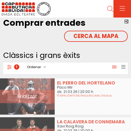
Cerca
Comprar entrades
C
CERCA AL MAPA
Clàssics i grans èxits
Ordenar
1
Filtrar
Ordenar per
EL PERRO DEL HORTELANO
Paco Mir
ds. 21.03.26
|
20:00 h
Finalitzat
ESPAI D'ARTS ESCÈNIQUES CASAL D'ALELLA
LA CALAVERA DE CONNEMARA
Xavi Roig Roig
ds. 21.03.26
|
20:00 h