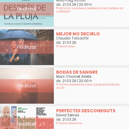
Aïda Puig Xicola
ds. 21.03.26
|
20:00 h
Finalitzat
SOCIETAT DIADEMA CORBERENCA DE CORBERA DE
LLOBREGAT
MEJOR NO DECIRLO
Claudio Tolcachir
ds. 21.03.26
Finalitzat
Teatre Goya
BODAS DE SANGRE
Marc Chornet Artells
ds. 21.03.26
|
20:00 h
Finalitzat
TEATRE MARGARIDA XIRGU DE MONTORNÈS DEL
VALLÈS
PERFECTES DESCONEGUTS
David Selvas
ds. 21.03.26
Finalitzat
Teatre Poliorama