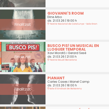
GIOVANNI'S ROOM
Eline Arbo
ds. 21.03.26
|
19:00 h
Finalitzat
Teatre Nacional de Catalunya - Sala Gran
BUSCO PIS! UN MUSICAL EN
LLOGUER TEMPORAL
Xavi Morató i Gerard Sesé
Finalitzat
ds. 21.03.26
|
21:00 h
Teatre Gaudí Barcelona
PIANANT
Carles Cases i Manel Camp
ds. 21.03.26
|
18:00 h
Finalitzat
Sala El Sindicat de Balsareny