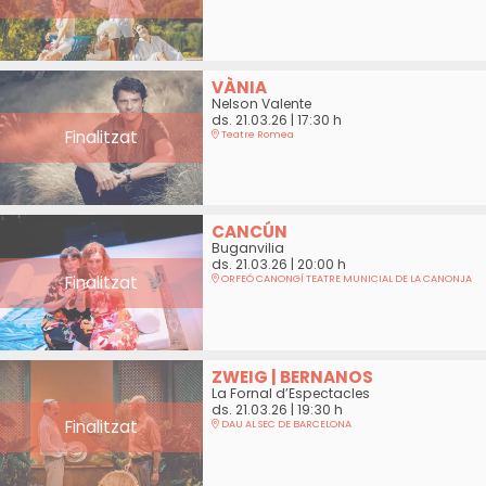
VÀNIA
Nelson Valente
ds. 21.03.26
|
17:30 h
Finalitzat
Teatre Romea
CANCÚN
Buganvilia
ds. 21.03.26
|
20:00 h
Finalitzat
ORFEÓ CANONGÍ TEATRE MUNICIAL DE LA CANONJA
ZWEIG | BERNANOS
La Fornal d’Espectacles
ds. 21.03.26
|
19:30 h
Finalitzat
DAU AL SEC DE BARCELONA