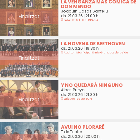
LA VENGANZA MÁS CÓMICA DE
DON MENDO
Joaquin Casas Sanfeliu
Finalitzat
ds. 21.03.26
|
21:00 h
SALA CRESPI DE TERRASSA
LA NOVENA DE BEETHOVEN
ds. 21.03.26
|
19:30 h
Auditori Municipal Enric Granados de Lleida
Finalitzat
Y NO QUEDARÁ NINGUNO
Albert Pueyo
ds. 21.03.26
|
21:30 h
Finalitzat
Sala Ars Teatre BCN
AVUI NO PLORARÉ
T de Teatre
ds. 21.03.26
|
20:00 h