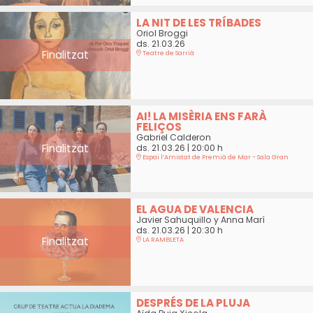
LA NIT DE LES TRÍBADES
Oriol Broggi
ds. 21.03.26
Finalitzat
Teatre de Sarrià
AI! LA MISÈRIA ENS FARÀ
FELIÇOS
Gabriel Calderon
Finalitzat
ds. 21.03.26
|
20:00 h
Espai l’Amistat de Premià de Mar - Sala Gran
EL AGUA DE VALENCIA
Javier Sahuquillo y Anna Marí
ds. 21.03.26
|
20:30 h
Finalitzat
LA RAMBLETA
DESPRÉS DE LA PLUJA