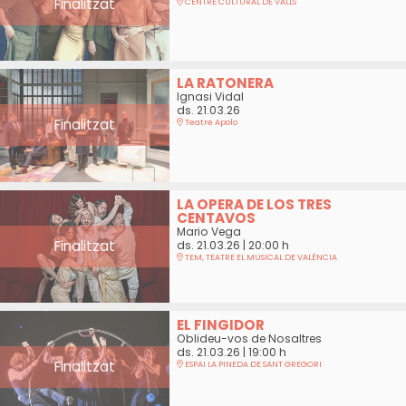
Finalitzat
CENTRE CULTURAL DE VALLS
LA RATONERA
Ignasi Vidal
ds. 21.03.26
Finalitzat
Teatre Apolo
LA OPERA DE LOS TRES
CENTAVOS
Mario Vega
Finalitzat
ds. 21.03.26
|
20:00 h
TEM, TEATRE EL MUSICAL DE VALÈNCIA
EL FINGIDOR
Oblideu-vos de Nosaltres
ds. 21.03.26
|
19:00 h
Finalitzat
ESPAI LA PINEDA DE SANT GREGORI