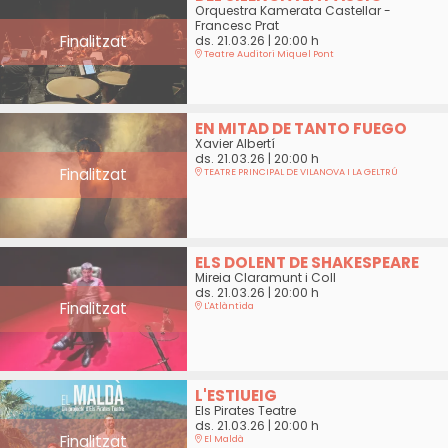
Orquestra Kamerata Castellar -
Francesc Prat
Finalitzat
ds. 21.03.26
|
20:00 h
Teatre Auditori Miquel Pont
EN MITAD DE TANTO FUEGO
Xavier Albertí
ds. 21.03.26
|
20:00 h
Finalitzat
TEATRE PRINCIPAL DE VILANOVA I LA GELTRÚ
ELS DOLENT DE SHAKESPEARE
Mireia Claramunt i Coll
ds. 21.03.26
|
20:00 h
Finalitzat
L'Atlàntida
L'ESTIUEIG
Els Pirates Teatre
ds. 21.03.26
|
20:00 h
Finalitzat
El Maldà