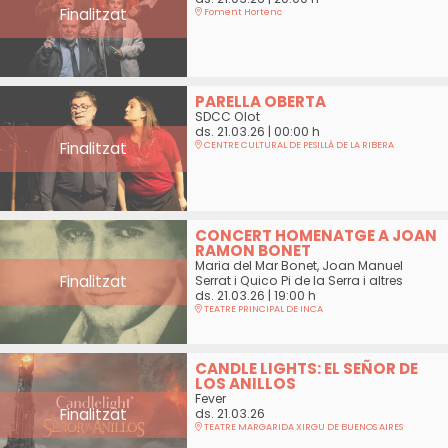
Finalitzat
Foment Hortenc
PARELLA OBERTA
SDCC Olot
ds. 21.03.26
|
00:00 h
Finalitzat
CENTRE CULTURAL DE PESILLÀ DE LA RIBERA
CONCERT HOMENATGE A JOAN
RAMON BONET
Maria del Mar Bonet, Joan Manuel
Finalitzat
Serrat i Quico Pi de la Serra i altres
ds. 21.03.26
|
19:00 h
TEATRE PRINCIPAL DE INCA
CANDLE LIGHTS: EL SEÑOR DE
LOS ANILLOS
Fever
Finalitzat
ds. 21.03.26
TEATRE MARGARIDA XIRGU DE BUENOS AIRES