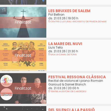
LES BRUIXES DE SALEM
Pol Beltran
ds. 21.03.26
|
19:00 h
Finalitzat
CENTRE CULTURAL I RECREATIU DE PINEDA DE MAR
LA MARE DEL NUVI
Lluís Tello
ds. 21.03.26
|
21:30 h
Finalitzat
SALA LA CANAL DE TONA
FESTIVAL RESSONA CLÀSSICA
Recital de violoncel i piano Romain
Garioud & Daniel Blanch
Finalitzat
ds. 21.03.26
|
20:00 h
TEATRE AUDITORI DE CARDEDEU
DEL SILENCI A LA PASSIÓ