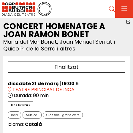
Cerca
C
CONCERT HOMENATGE A
JOAN RAMON BONET
Maria del Mar Bonet, Joan Manuel Serrat i
Quico Pi de la Serra i altres
Finalitzat
dissabte 21 de març
|
19:00 h
TEATRE PRINCIPAL DE INCA
Durada:
90 min
Illes Balears
Inca
Musical
Clàssics i grans èxits
Idioma:
Català