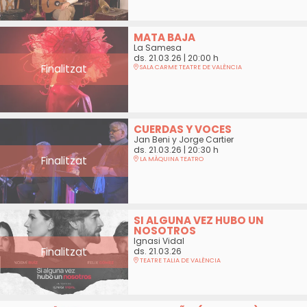
MATA BAJA
La Samesa
ds. 21.03.26
|
20:00 h
Finalitzat
SALA CARME TEATRE DE VALÈNCIA
CUERDAS Y VOCES
Jan Beni y Jorge Cartier
ds. 21.03.26
|
20:30 h
Finalitzat
LA MÀQUINA TEATRO
SI ALGUNA VEZ HUBO UN
NOSOTROS
Ignasi Vidal
Finalitzat
ds. 21.03.26
TEATRE TALIA DE VALÈNCIA