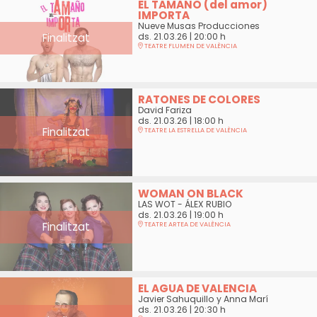
EL TAMAÑO (del amor)
IMPORTA
Nueve Musas Producciones
Finalitzat
ds. 21.03.26
|
20:00 h
TEATRE FLUMEN DE VALÈNCIA
RATONES DE COLORES
David Fariza
ds. 21.03.26
|
18:00 h
Finalitzat
TEATRE LA ESTRELLA DE VALÈNCIA
WOMAN ON BLACK
LAS WOT - ÁLEX RUBIO
ds. 21.03.26
|
19:00 h
Finalitzat
TEATRE ARTEA DE VALÈNCIA
EL AGUA DE VALENCIA
Javier Sahuquillo y Anna Marí
ds. 21.03.26
|
20:30 h