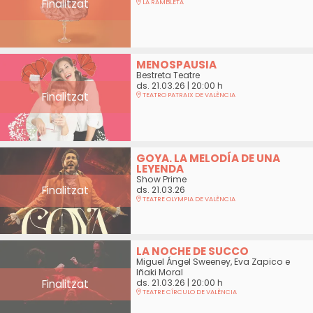
Finalitzat
LA RAMBLETA
MENOSPAUSIA
Bestreta Teatre
ds. 21.03.26
|
20:00 h
Finalitzat
TEATRO PATRAIX DE VALÈNCIA
GOYA. LA MELODÍA DE UNA
LEYENDA
Show Prime
Finalitzat
ds. 21.03.26
TEATRE OLYMPIA DE VALÈNCIA
LA NOCHE DE SUCCO
Miguel Ángel Sweeney, Eva Zapico e
Iñaki Moral
Finalitzat
ds. 21.03.26
|
20:00 h
TEATRE CÍRCULO DE VALÈNCIA