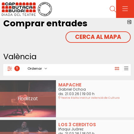
Cerca
Comprar entrades
C
CERCA AL MAPA
València
Ordenar
1
Filtrar
Ordenar per
MAPACHE
Gabriel Ochoa
ds. 21.03.26
|
19:00 h
Finalitzat
Teatre Rialto Institut Valencià de Cultura
LOS 3 CERDITOS
Iñaqui Juárez
ds. 21.03.26
|
18:00 h