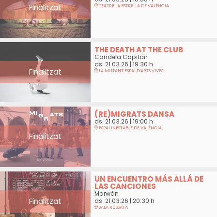
Finalitzat
TEATRE LA ESTRELLA DE VALÈNCIA
THE DEATH AT THE CLUB
Candela Capitán
ds. 21.03.26
|
19:30 h
Finalitzat
LA MUTANT ESPAI D'ARTS VIVES
(RE)MIGRATS DANSA
ds. 21.03.26
|
19:00 h
ESPAI INESTABLE DE VALÈNCIA
Finalitzat
UN ENCUENTRO MÁS ALLÁ DE
LAS CANCIONES
Marwán
Finalitzat
ds. 21.03.26
|
20:30 h
SALA RUSSAFA