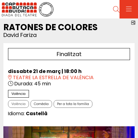
Cerca
C
RATONES DE COLORES
David Fariza
Finalitzat
dissabte 21 de març
|
18:00 h
TEATRE LA ESTRELLA DE VALÈNCIA
Durada:
45 min
València
València
Comèdia
Per a tota la família
Idioma:
Castellà