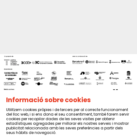
Informació sobre cookies
Utilitzem cookies pròpies i de tercers per al correcte funcionament
del lloc web, i si ens dona el seu consentiment, també farem servir
Sitemap
|
Avís Legal
|
Política de privacitat
|
Contactar
cookies per recopilar dades de les seves visites per obtenir
estadístiques agregades per millorar els nostres serveis i mostrar
publicitat relacionada amb les seves preferències a partir dels
seus hàbits de navegació.