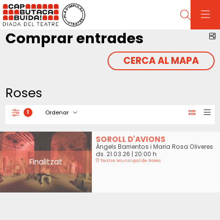
Cerca
Comprar entrades
C
CERCA AL MAPA
Roses
Ordenar
1
Filtrar
Ordenar per
SOROLL D'AVIONS
Àngels Barrientos i Maria Rosa Oliveres
ds. 21.03.26
|
20:00 h
Finalitzat
Teatre Municipal de Roses