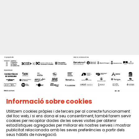
Informació sobre cookies
Utilitzem cookies pròpies i de tercers per al correcte funcionament
del lloc web, i si ens dona el seu consentiment, també farem servir
Sitemap
|
Avís Legal
|
Política de privacitat
|
Contactar
cookies per recopilar dades de les seves visites per obtenir
estadístiques agregades per millorar els nostres serveis i mostrar
publicitat relacionada amb les seves preferències a partir dels
seus hàbits de navegació.