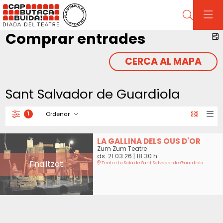
Cerca
Comprar entrades
C
CERCA AL MAPA
Sant Salvador de Guardiola
Ordenar
1
Filtrar
Ordenar per
LA GALLINA DELS OUS D'OR
Zum Zum Teatre
ds. 21.03.26
|
18:30 h
Finalitzat
Teatre La Sala de Sant Salvador de Guardiola