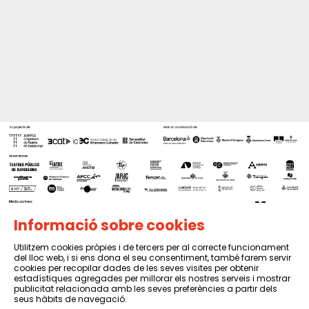
Informació sobre cookies
Utilitzem cookies pròpies i de tercers per al correcte funcionament
del lloc web, i si ens dona el seu consentiment, també farem servir
Sitemap
|
Avís Legal
|
Política de privacitat
|
Contactar
cookies per recopilar dades de les seves visites per obtenir
estadístiques agregades per millorar els nostres serveis i mostrar
publicitat relacionada amb les seves preferències a partir dels
seus hàbits de navegació.