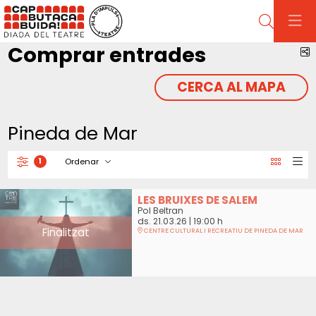
Cerca
Comprar entrades
C
CERCA AL MAPA
Pineda de Mar
Ordenar
1
Filtrar
Ordenar per
LES BRUIXES DE SALEM
Pol Beltran
ds. 21.03.26
|
19:00 h
Finalitzat
CENTRE CULTURAL I RECREATIU DE PINEDA DE MAR