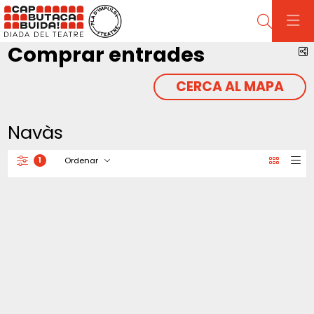
Cerca
Comprar entrades
C
CERCA AL MAPA
Navàs
Ordenar
1
Filtrar
Ordenar per