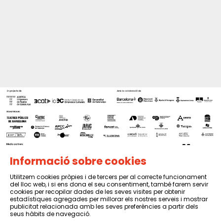
Informació sobre cookies
Utilitzem cookies pròpies i de tercers per al correcte funcionament
del lloc web, i si ens dona el seu consentiment, també farem servir
Sitemap
|
Avís Legal
|
Política de privacitat
|
Contactar
cookies per recopilar dades de les seves visites per obtenir
estadístiques agregades per millorar els nostres serveis i mostrar
publicitat relacionada amb les seves preferències a partir dels
seus hàbits de navegació.