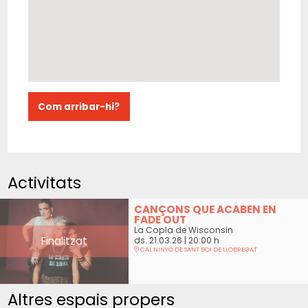
Com arribar-hi?
Activitats
CANÇONS QUE ACABEN EN
FADE OUT
La Copla de Wisconsin
Finalitzat
ds. 21.03.26
|
20:00 h
CAL NINYO DE SANT BOI DE LLOBREGAT
Altres espais propers