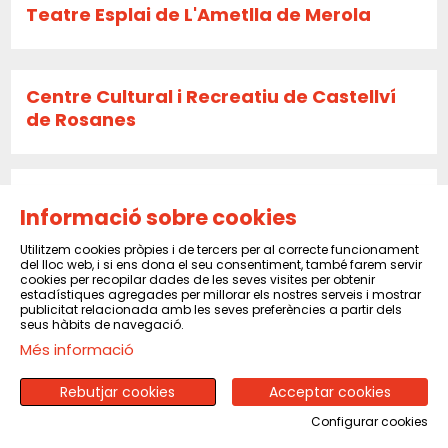
Teatre Esplai de L'Ametlla de Merola
Centre Cultural i Recreatiu de Castellví
de Rosanes
La Caldera
Informació sobre cookies
Utilitzem cookies pròpies i de tercers per al correcte funcionament
del lloc web, i si ens dona el seu consentiment, també farem servir
Sala El Sindicat de Balsareny
cookies per recopilar dades de les seves visites per obtenir
estadístiques agregades per millorar els nostres serveis i mostrar
publicitat relacionada amb les seves preferències a partir dels
seus hàbits de navegació.
Més informació
CENTRE CULTURAL I RECREATIU DE PINEDA
DE MAR
Rebutjar cookies
Acceptar cookies
Configurar cookies