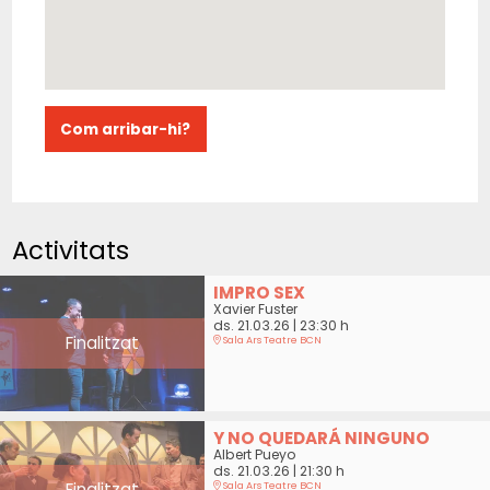
Com arribar-hi?
Activitats
IMPRO SEX
Xavier Fuster
ds. 21.03.26
|
23:30 h
Finalitzat
Sala Ars Teatre BCN
Y NO QUEDARÁ NINGUNO
Albert Pueyo
ds. 21.03.26
|
21:30 h
Finalitzat
Sala Ars Teatre BCN