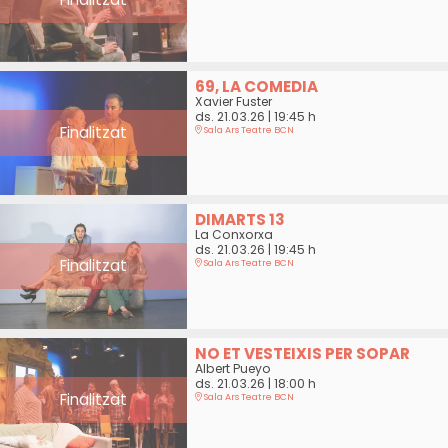
69, LA COMEDIA
Xavier Fuster
ds. 21.03.26
|
19:45 h
Finalitzat
Sala Ars Teatre BCN
DIMARTS 13
La Conxorxa
ds. 21.03.26
|
19:45 h
Finalitzat
Sala Ars Teatre BCN
NO ET VESTEIXIS PER SOPAR
Albert Pueyo
ds. 21.03.26
|
18:00 h
Finalitzat
Sala Ars Teatre BCN