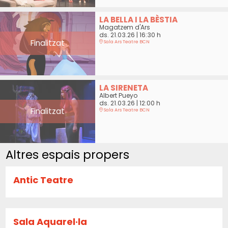
LA BELLA I LA BÈSTIA
Magatzem d'Ars
ds. 21.03.26
|
16:30 h
Finalitzat
Sala Ars Teatre BCN
LA SIRENETA
Albert Pueyo
ds. 21.03.26
|
12:00 h
Finalitzat
Sala Ars Teatre BCN
Altres espais propers
Antic Teatre
Sala Aquarel·la