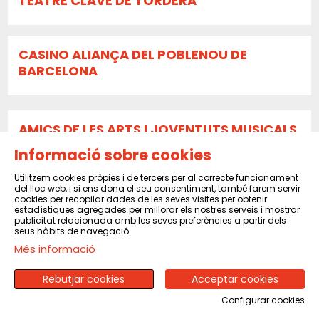
TEATRE CLAVÉ DE TORDERA
CASINO ALIANÇA DEL POBLENOU DE
BARCELONA
AMICS DE LES ARTS I JOVENTUTS MUSICALS
DE TERRASSA
Informació sobre cookies
Utilitzem cookies pròpies i de tercers per al correcte funcionament
del lloc web, i si ens dona el seu consentiment, també farem servir
TEATRE PARE CASALS DE SANT ESTEVE DE
cookies per recopilar dades de les seves visites per obtenir
estadístiques agregades per millorar els nostres serveis i mostrar
PALAUTORDERA
publicitat relacionada amb les seves preferències a partir dels
seus hàbits de navegació.
Més informació
Sala Pal·làdius de Pallejà
Rebutjar cookies
Acceptar cookies
Configurar cookies