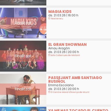
MAGIA KIDS
ds. 21.03.26
|
16:00 h
Teatreneu
Finalitzat
EL GRAN SHOWMAN
Arnau Aragón
ds. 21.03.26
|
20:00 h
Finalitzat
Sala Cabanyes de Mataró
PASSEJANT AMB SANTIAGO
RUSIÑOL
Emma Escolano
Finalitzat
ds. 21.03.26
|
20:00 h
El Centre Moral d'Arenys de Munt
YA ME HAS TOCADO EL CUENTO