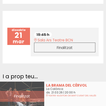
dissabte
21
19:45 h
Sala Ars Teatre BCN
mar
Finalitzat
I a prop teu...
LA BRAMA DEL CÉRVOL
La Calòrica
ds. 21.03.26
|
20:00 h
Finalitzat
TEATRE-AUDITORI DE SANT CUGAT DEL VALLÈS