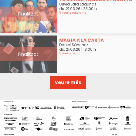
Olivia Lara Lagunas
ds. 21.03.26
|
23:00 h
Finalitzat
Teatre Poliorama
MAGIA A LA CARTA
Daniel Sánchez
ds. 21.03.26
|
18:00 h
Finalitzat
Teatreneu
Veure més