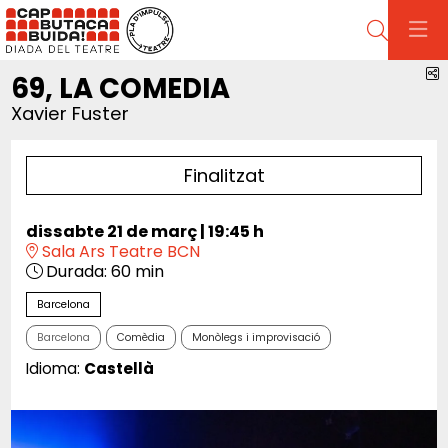
Cerca
C
69, LA COMEDIA
Xavier Fuster
Finalitzat
dissabte 21 de març
|
19:45 h
Sala Ars Teatre BCN
Durada:
60 min
Barcelona
Barcelona
Comèdia
Monòlegs i improvisació
Idioma:
Castellà