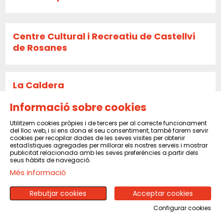
Centre Cultural i Recreatiu de Castellví
de Rosanes
La Caldera
Informació sobre cookies
Utilitzem cookies pròpies i de tercers per al correcte funcionament
Sala El Sindicat de Balsareny
del lloc web, i si ens dona el seu consentiment, també farem servir
cookies per recopilar dades de les seves visites per obtenir
estadístiques agregades per millorar els nostres serveis i mostrar
publicitat relacionada amb les seves preferències a partir dels
seus hàbits de navegació.
CENTRE CULTURAL I RECREATIU DE PINEDA
Més informació
DE MAR
Rebutjar cookies
Acceptar cookies
Configurar cookies
CENTRE MORAL I CULTURAL DEL POBLENOU