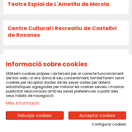
Teatre Esplai de L'Ametlla de Merola
Centre Cultural i Recreatiu de Castellví
de Rosanes
La Caldera
Informació sobre cookies
Utilitzem cookies pròpies i de tercers per al correcte funcionament
del lloc web, i si ens dona el seu consentiment, també farem servir
Sala El Sindicat de Balsareny
cookies per recopilar dades de les seves visites per obtenir
estadístiques agregades per millorar els nostres serveis i mostrar
publicitat relacionada amb les seves preferències a partir dels
seus hàbits de navegació.
Més informació
CENTRE CULTURAL I RECREATIU DE PINEDA
DE MAR
Rebutjar cookies
Acceptar cookies
Configurar cookies