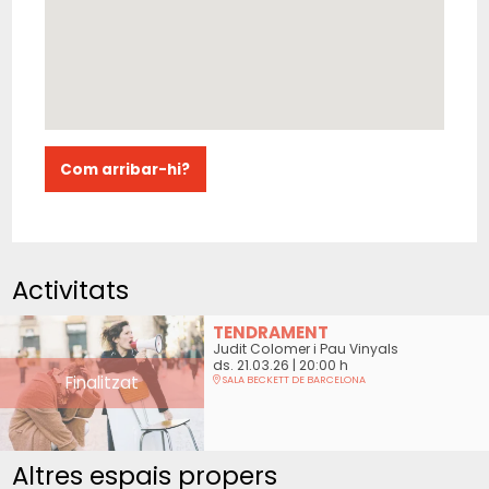
Com arribar-hi?
Activitats
TENDRAMENT
Judit Colomer i Pau Vinyals
ds. 21.03.26
|
20:00 h
Finalitzat
SALA BECKETT DE BARCELONA
Altres espais propers