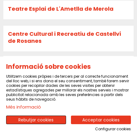
Teatre Esplai de L'Ametlla de Merola
Centre Cultural i Recreatiu de Castellví
de Rosanes
La Caldera
Informació sobre cookies
Utilitzem cookies pròpies i de tercers per al correcte funcionament
del lloc web, i si ens dona el seu consentiment, també farem servir
cookies per recopilar dades de les seves visites per obtenir
Sala El Sindicat de Balsareny
estadístiques agregades per millorar els nostres serveis i mostrar
publicitat relacionada amb les seves preferències a partir dels
seus hàbits de navegació.
Més informació
CENTRE CULTURAL I RECREATIU DE PINEDA
DE MAR
Rebutjar cookies
Acceptar cookies
Configurar cookies