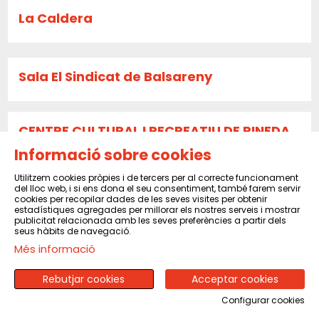
La Caldera
Sala El Sindicat de Balsareny
CENTRE CULTURAL I RECREATIU DE PINEDA
DE MAR
Informació sobre cookies
Utilitzem cookies pròpies i de tercers per al correcte funcionament
del lloc web, i si ens dona el seu consentiment, també farem servir
cookies per recopilar dades de les seves visites per obtenir
CENTRE MORAL I CULTURAL DEL POBLENOU
estadístiques agregades per millorar els nostres serveis i mostrar
publicitat relacionada amb les seves preferències a partir dels
seus hàbits de navegació.
Més informació
SOCIETAT CULTURAL LA VICENTINA SANT
VICENÇ DELS HORTS
Rebutjar cookies
Acceptar cookies
Configurar cookies