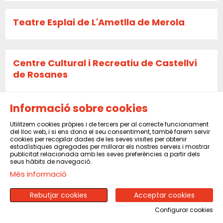
Teatre Esplai de L'Ametlla de Merola
Centre Cultural i Recreatiu de Castellví
de Rosanes
Informació sobre cookies
La Caldera
Utilitzem cookies pròpies i de tercers per al correcte funcionament
del lloc web, i si ens dona el seu consentiment, també farem servir
cookies per recopilar dades de les seves visites per obtenir
estadístiques agregades per millorar els nostres serveis i mostrar
Sala El Sindicat de Balsareny
publicitat relacionada amb les seves preferències a partir dels
seus hàbits de navegació.
Més informació
CENTRE CULTURAL I RECREATIU DE PINEDA
Rebutjar cookies
Acceptar cookies
DE MAR
Configurar cookies