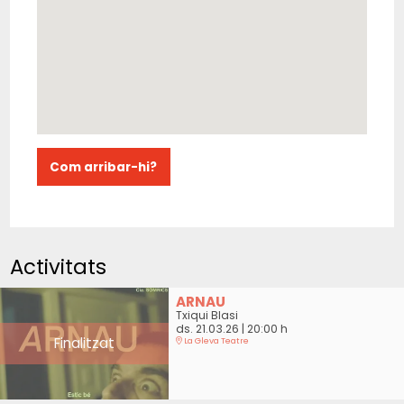
Com arribar-hi?
Activitats
ARNAU
Txiqui Blasi
ds. 21.03.26
|
20:00 h
Finalitzat
La Gleva Teatre