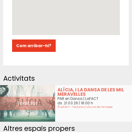
Com arribar-hi?
Activitats
ALÍCIA, I LA DANSA DE LES MIL
MERAVELLES
PAR en Dansa | LaFACT
Finalitzat
ds. 21.03.26
|
18:00 h
LaFACT - Factoria Cultural de Terrassa
Altres espais propers