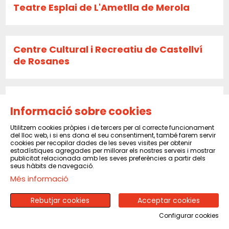
Teatre Esplai de L'Ametlla de Merola
Centre Cultural i Recreatiu de Castellví
de Rosanes
La Caldera
Informació sobre cookies
Utilitzem cookies pròpies i de tercers per al correcte funcionament
del lloc web, i si ens dona el seu consentiment, també farem servir
Sala El Sindicat de Balsareny
cookies per recopilar dades de les seves visites per obtenir
estadístiques agregades per millorar els nostres serveis i mostrar
publicitat relacionada amb les seves preferències a partir dels
seus hàbits de navegació.
Més informació
CENTRE CULTURAL I RECREATIU DE PINEDA
DE MAR
Rebutjar cookies
Acceptar cookies
Configurar cookies