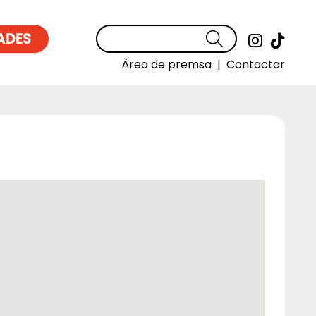
ADES
Cercar
Link a
Link
Àrea de premsa
|
Contactar