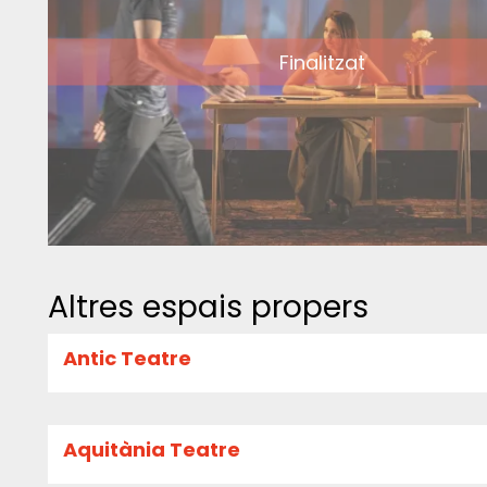
Finalitzat
Altres espais propers
Antic Teatre
Aquitània Teatre