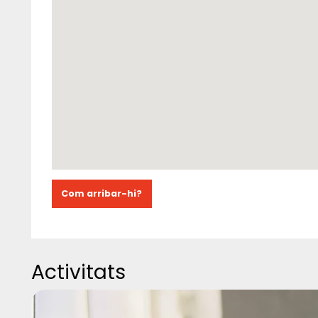
Com arribar-hi?
Activitats