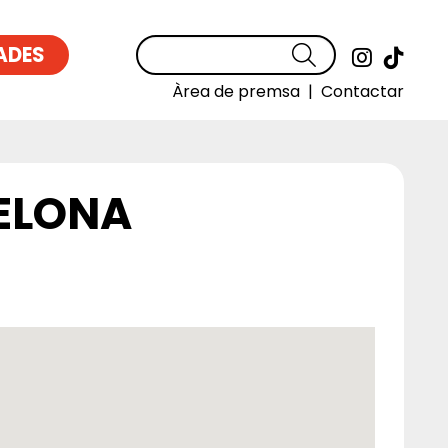
ADES
Cercar
Link a
Link
Àrea de premsa
|
Contactar
CELONA