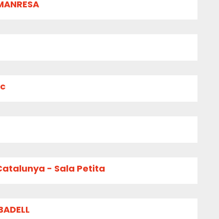
 MANRESA
ïc
Catalunya - Sala Petita
BADELL